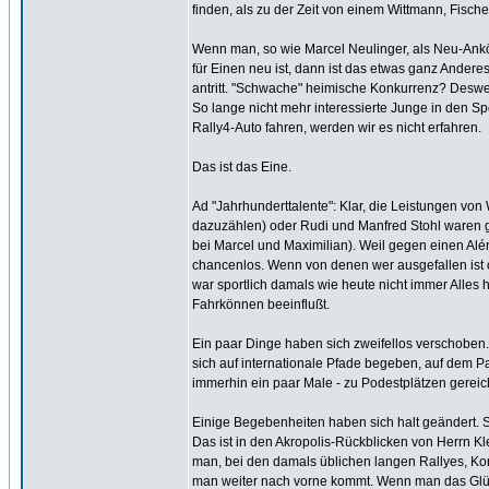
finden, als zu der Zeit von einem Wittmann, Fische
Wenn man, so wie Marcel Neulinger, als Neu-Ankö
für Einen neu ist, dann ist das etwas ganz Andere
antritt. "Schwache" heimische Konkurrenz? Desweg
So lange nicht mehr interessierte Junge in den S
Rally4-Auto fahren, werden wir es nicht erfahren.
Das ist das Eine.
Ad "Jahrhunderttalente": Klar, die Leistungen vo
dazuzählen) oder Rudi und Manfred Stohl waren gr
bei Marcel und Maximilian). Weil gegen einen Al
chancenlos. Wenn von denen wer ausgefallen ist od
war sportlich damals wie heute nicht immer Alles
Fahrkönnen beeinflußt.
Ein paar Dinge haben sich zweifellos verschoben. E
sich auf internationale Pfade begeben, auf dem P
immerhin ein paar Male - zu Podestplätzen gereich
Einige Begebenheiten haben sich halt geändert. Si
Das ist in den Akropolis-Rückblicken von Herrn Kl
man, bei den damals üblichen langen Rallyes, Kon
man weiter nach vorne kommt. Wenn man das Glück