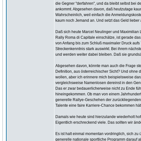
die Gegner "derfahren", und da bleibt selbst bei
ankommt. Abgesehen davon, daß heutzutage kaum me
Wahrscheinlich, weil einfach die Anmeldungskoste
kaum noch Jemand an. Und setzt das Geld lieber 
Daß sich heute Marcel Neulinger und Maximilian Li
Rally Roma di Capitale einschätze, ist gerade da
von Anfang bis zum Schluß maximaler Druck aufs 
Streckenkenntnis stark auswirkt. Bei ihrem nächst
und werden weiter dabei bleiben. Daß sie grunds
Abgesehen davon, könnte man auch die Frage stel
Definition, aus österreichischer Sicht? Und ohne 
wollen, aber ich erinnere mich beispielsweise d
vergleichsweise Namenlosen dereinst in den Genu
Das er zwar bedauerlicherweise nicht zu Ende füh
hineingekommen. Ob man von einem Jahrhunderttal
generelle Rallye-Geschehen der zurückliegend
Talente eine faire Karriere-Chance bekommen hätt
Damals wie heute sind hierzulande wiederholt ho
Eigentlich erschreckend viele. Das sollten wir änd
Es ist halt einmal momentan vordringlich, sich z
generelle nationale sportliche Programm darauf a