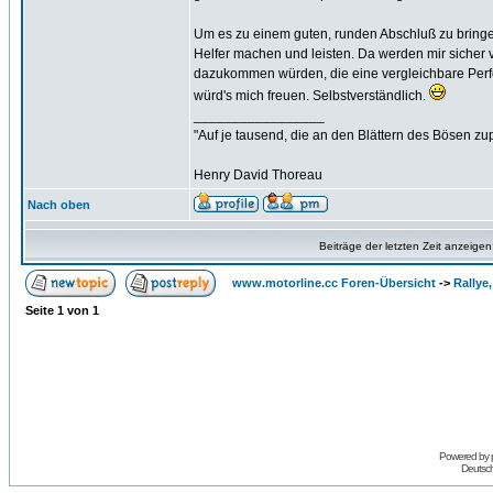
Um es zu einem guten, runden Abschluß zu bringen
Helfer machen und leisten. Da werden mir sicher v
dazukommen würden, die eine vergleichbare Perfo
würd's mich freuen. Selbstverständlich.
_________________
"Auf je tausend, die an den Blättern des Bösen zu
Henry David Thoreau
Nach oben
Beiträge der letzten Zeit anzeigen
www.motorline.cc Foren-Übersicht
->
Rallye
Seite
1
von
1
Powered by
Deutsc