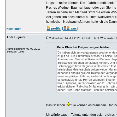
langsam reifen können. Die " Jahrhunderttalente "
Fischer, Wiedner, Baumschlager oder den Stohl`s s
Jahren sicherte sich Manfred Stohl die ersten WM-P
viel geben, ihn noch einmal auf den Waldviertler 
heimischen Nachwuchsfahrern halte ich die Dau
Nach oben
Andi Lugauer
Verfasst am: 14. Juli 2026, 20:26h
Titel: What makes th
Peter Klein hat Folgendes geschrieben:
Anmeldedatum: 09.09.2010
Beiträge: 1896
Da haben sich am vergangenen Wochenende uns
ist gut so ! Die Erkenntnis ist wohl für beide Pi
Routinier und Teamchef Raimund Baumschlager k
Europameisterschaft behaupten können. Und wi
Lichtenegger ihren Gegnern in Österreich fast
heimischen Meisterschaft sollten wieder Mut ma
schönen Land die großen Talente der Vergangneh
unter sorgfältiger Führung vielleicht doch lan
es seinerzeit für die Herren Wittmann, Fischer
holen. Apropos, im zarten Alter von 20 Jahren 
erfolgreichster Rallypilot 54 Jahe jung. Ich wü
sehen. Alles Liebe Manfred - und den heimisc
Das ist schön.
Sie können es brauchen. Und no
Ich würde sagen: Talente unter den österreichisch