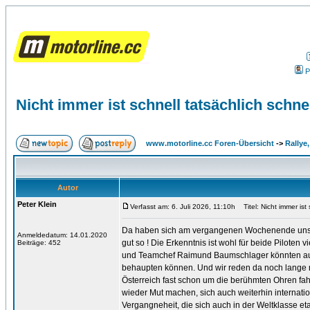
P
Nicht immer ist schnell tatsächlich schnel
www.motorline.cc Foren-Übersicht
->
Rallye
Autor
Peter Klein
Verfasst am: 6. Juli 2026, 11:10h
Titel: Nicht immer ist 
Da haben sich am vergangenen Wochenende unsere
Anmeldedatum: 14.01.2020
gut so ! Die Erkenntnis ist wohl für beide Piloten v
Beiträge: 452
und Teamchef Raimund Baumschlager könnten aus d
behaupten können. Und wir reden da noch lange n
Österreich fast schon um die berühmten Ohren fahr
wieder Mut machen, sich auch weiterhin internati
Vergangneheit, die sich auch in der Weltklasse eta