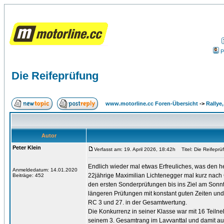
P
Die Reifeprüfung
www.motorline.cc Foren-Übersicht
->
Rallye
Autor
Peter Klein
Verfasst am: 19. April 2026, 18:42h
Titel: Die Reifeprü
Endlich wieder mal etwas Erfreuliches, was den he
Anmeldedatum: 14.01.2020
22jährige Maximilian Lichtenegger mal kurz nach
Beiträge: 452
den ersten Sonderprüfungen bis ins Ziel am Sonnt
längeren Prüfungen mit konstant guten Zeiten und 
RC 3 und 27. in der Gesamtwertung.
Die Konkurrenz in seiner Klasse war mit 16 Teilne
seinem 3. Gesamtrang im Lavvanttal und damit auc