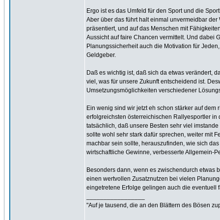
Ergo ist es das Umfeld für den Sport und die Spor
Aber über das führt halt einmal unvermeidbar de
präsentiert, und auf das Menschen mit Fähigkeiten
Aussicht auf faire Chancen vermittelt. Und dabei 
Planungssicherheit auch die Motivation für Jeden, 
Geldgeber.
Daß es wichtig ist, daß sich da etwas verändert, 
viel, was für unsere Zukunft entscheidend ist. De
Umsetzungsmöglichkeiten verschiedener Lösungs-Va
Ein wenig sind wir jetzt eh schon stärker auf dem
erfolgreichsten österreichischen Rallyesportler i
tatsächlich, daß unsere Besten sehr viel imstand
sollte wohl sehr stark dafür sprechen, weiter mit F
machbar sein sollte, herauszufinden, wie sich da
wirtschaftliche Gewinne, verbesserte Allgemein-Pe
Besonders dann, wenn es zwischendurch etwas bess
einen wertvollen Zusatznutzen bei vielen Planung
eingetretene Erfolge gelingen auch die eventuell 
_________________
"Auf je tausend, die an den Blättern des Bösen zu