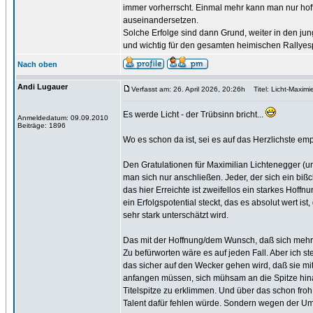
immer vorherrscht. Einmal mehr kann man nur hoff
auseinandersetzen.
Solche Erfolge sind dann Grund, weiter in den 
und wichtig für den gesamten heimischen Rallyesp
Nach oben
Andi Lugauer
Verfasst am: 26. April 2026, 20:26h
Titel: Licht-Maximie
Es werde Licht - der Trübsinn bricht...
Anmeldedatum: 09.09.2010
Beiträge: 1896
Wo es schon da ist, sei es auf das Herzlichste emp
Den Gratulationen für Maximilian Lichtenegger (
man sich nur anschließen. Jeder, der sich ein bißc
das hier Erreichte ist zweifellos ein starkes Hof
ein Erfolgspotential steckt, das es absolut wert is
sehr stark unterschätzt wird.
Das mit der Hoffnung/dem Wunsch, daß sich mehr ö
Zu befürworten wäre es auf jeden Fall. Aber ich s
das sicher auf den Wecker gehen wird, daß sie mit
anfangen müssen, sich mühsam an die Spitze hina
Titelspitze zu erklimmen. Und über das schon froh
Talent dafür fehlen würde. Sondern wegen der U