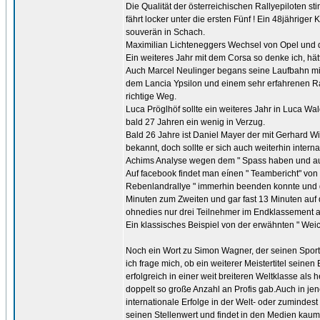
Die Qualität der österreichischen Rallyepiloten
fährt locker unter die ersten Fünf ! Ein 48jährige
souverän in Schach.
Maximilian Lichteneggers Wechsel von Opel und d
Ein weiteres Jahr mit dem Corsa so denke ich, hät
Auch Marcel Neulinger begans seine Laufbahn mit t
dem Lancia Ypsilon und einem sehr erfahrenen Ra
richtige Weg.
Luca Pröglhöf sollte ein weiteres Jahr in Luca Wal
bald 27 Jahren ein wenig in Verzug.
Bald 26 Jahre ist Daniel Mayer der mit Gerhard Win
bekannt, doch sollte er sich auch weiterhin interna
Achims Analyse wegen dem " Spass haben und auch
Auf facebook findet man eínen " Teambericht" vo
Rebenlandrallye " immerhin beenden konnte und 
Minuten zum Zweiten und gar fast 13 Minuten auf
ohnedies nur drei Teilnehmer im Endklassement 
Ein klassisches Beispiel von der erwähnten " Wei
Noch ein Wort zu Simon Wagner, der seinen Sport i
ich frage mich, ob ein weiterer Meistertitel seinen
erfolgreich in einer weit breiteren Weltklasse al
doppelt so große Anzahl an Profis gab.Auch in je
internationale Erfolge in der Welt- oder zumindest
seinen Stellenwert und findet in den Medien kau