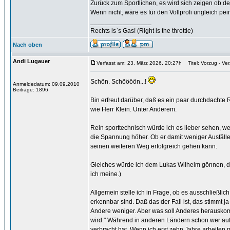
Zurück zum Sportlichen, es wird sich zeigen ob de
Wenn nicht, wäre es für den Vollprofi ungleich peinl
_________________
Rechts is`s Gas! (Right is the throttle)
Nach oben
Andi Lugauer
Verfasst am: 23. März 2026, 20:27h
Titel: Vorzug - Ve
Schön. Schöööön...!
Anmeldedatum: 09.09.2010
Beiträge: 1896
Bin erfreut darüber, daß es ein paar durchdachte
wie Herr Klein. Unter Anderem.
Rein sporttechnisch würde ich es lieber sehen, w
die Spannung höher. Ob er damit weniger Ausfäll
seinen weiteren Weg erfolgreich gehen kann.
Gleiches würde ich dem Lukas Wilhelm gönnen, der
ich meine.)
Allgemein stelle ich in Frage, ob es ausschließlich
erkennbar sind. Daß das der Fall ist, das stimmt ja
Andere weniger. Aber was soll Anderes herauskomm
wird." Während in anderen Ländern schon wer auf 
verbracht hat. Wenn ich erst zehn Jahre arbeiten