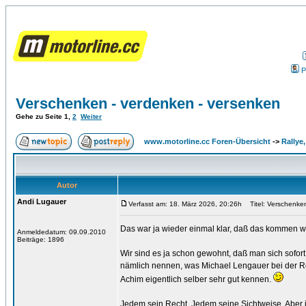
P
Verschenken - verdenken - versenken
Gehe zu Seite
1
,
2
Weiter
www.motorline.cc Foren-Übersicht
->
Rallye
Autor
Andi Lugauer
Verfasst am: 18. März 2026, 20:26h
Titel: Verschenken
Das war ja wieder einmal klar, daß das kommen w
Anmeldedatum: 09.09.2010
Beiträge: 1896
Wir sind es ja schon gewohnt, daß man sich sofor
nämlich nennen, was Michael Lengauer bei der Reb
Achim eigentlich selber sehr gut kennen.
Jedem sein Recht, Jedem seine Sichtweise. Aber ich