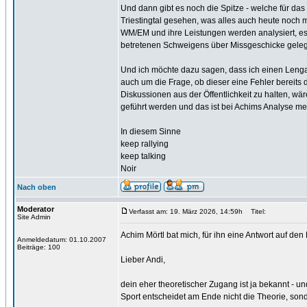
Und dann gibt es noch die Spitze - welche für das
Triestingtal gesehen, was alles auch heute noch mö
WM/EM und ihre Leistungen werden analysiert, es w
betretenen Schweigens über Missgeschicke gelegt,
Und ich möchte dazu sagen, dass ich einen Lenga
auch um die Frage, ob dieser eine Fehler bereits 
Diskussionen aus der Öffentlichkeit zu halten, wär
geführt werden und das ist bei Achims Analyse me
In diesem Sinne
keep rallying
keep talking
Noir
Nach oben
Moderator
Verfasst am: 19. März 2026, 14:59h
Titel:
Site Admin
Achim Mörtl bat mich, für ihn eine Antwort auf den
Anmeldedatum: 01.10.2007
Beiträge: 100
Lieber Andi,
dein eher theoretischer Zugang ist ja bekannt - 
Sport entscheidet am Ende nicht die Theorie, sond