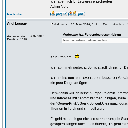
Ich habe mich für Letzteres entschieden
Achim Mörtl
Nach oben
Andi Lugauer
Verfasst am: 20. März 2026, 6:18h
Titel: ambivalent - 
Moderator hat Folgendes geschrieben:
Anmeldedatum: 09.09.2010
Beiträge: 1896
Also das sehe ich etwas anders.
Kein Problem...
Ich hab mir eh gedacht: Soll ich...soll ich nicht...
Ich möchte nun, zum eventuellen besseren Verst
ein paar Dinge anfügen.
Dem Achim will ich keine plumpe Polemik unterste
und Interesse mit hervorrufen/begünstigen, stell
der "Gegen-Kritik". Sorry. So weit Alles ganz log
Themen hilfreich und sinnvoll wäre.
Es geht mir auch gar nicht so sehr darum, die Sta
gesagten Dingen auch noch äußern). Es geht mir v