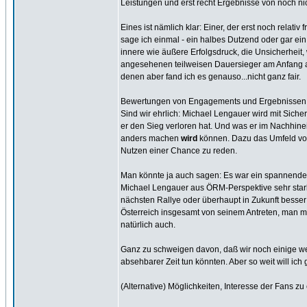
Leistungen und erst recht Ergebnisse von noch ni
Eines ist nämlich klar: Einer, der erst noch relativ 
sage ich einmal - ein halbes Dutzend oder gar ein
innere wie äußere Erfolgsdruck, die Unsicherheit,
angesehenen teilweisen Dauersieger am Anfang au
denen aber fand ich es genauso...nicht ganz fair.
Bewertungen von Engagements und Ergebnissen im
Sind wir ehrlich: Michael Lengauer wird mit Sich
er den Sieg verloren hat. Und was er im Nachhinei
anders machen
wird
können. Dazu das Umfeld von
Nutzen einer Chance zu reden.
Man könnte ja auch sagen: Es war ein spannender
Michael Lengauer aus ÖRM-Perspektive sehr stark 
nächsten Rallye oder überhaupt in Zukunft besser 
Österreich insgesamt von seinem Antreten, man mu
natürlich auch.
Ganz zu schweigen davon, daß wir noch einige weit
absehbarer Zeit tun könnten. Aber so weit will ich 
(Alternative) Möglichkeiten, Interesse der Fans zu