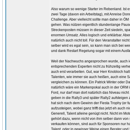
Also warum so wenige Starter im Rebenland. Ist 
zwei Tage (davon ein Arbeitstag), mit Anreise Don
Challenge. Aber vielleicht sollte man daher in Ö
gehen. Was nützen eigentlich stundenlange Pause
Streckenposten müssen in dieser Zeit siedeln, sp
enormen Umsatz. Alles logisch und erklärbar. Abe
natürlich auch nicht toll. Für den Veranstalter ni
selber wird es egal sein, so kann man sich bei we
und dank Restart Regelung sogar mit einem Ausfall
Weil der Nachwuchs angesprochen wurde, auch ich 
entsprechenden Experten nicht zu frühzeitig verh
auch erst verarbeiten. Gut, war Herr Knobloch halt
Talenten, wie immer sie auch heißen, auch eine 
vergleichen zu können. Ein Patrick Winter oder Da
natürlich wäre ein Markenpokal auch in der ORM i
Ford, nur darf man dort natürlich das Niveau nich
geben in die Rally3 und später Rally2 aufsteigen
hat sich nach dem Gewinn der Fiesta Trophy (er f
aufzusteigen, wobei ganz trifft das jetzt eh auch 
Generell, Talent alleine genügt nicht. Nicht im Mo
gehört dazu, wenn nicht von ihm selber dann von s
verkaufen können, sind auch für Sponsoren nur hal
Talent, oder in gewisser Weise einen Berater und