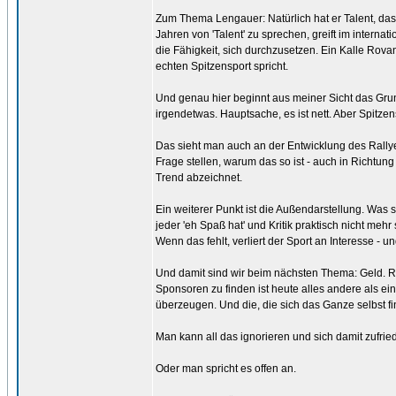
Zum Thema Lengauer: Natürlich hat er Talent, das
Jahren von 'Talent' zu sprechen, greift im interna
die Fähigkeit, sich durchzusetzen. Ein Kalle Rov
echten Spitzensport spricht.
Und genau hier beginnt aus meiner Sicht das Grun
irgendetwas. Hauptsache, es ist nett. Aber Spitzensp
Das sieht man auch an der Entwicklung des Rallye
Frage stellen, warum das so ist - auch in Richtung 
Trend abzeichnet.
Ein weiterer Punkt ist die Außendarstellung. Was s
jeder 'eh Spaß hat' und Kritik praktisch nicht me
Wenn das fehlt, verliert der Sport an Interesse - 
Und damit sind wir beim nächsten Thema: Geld. 
Sponsoren zu finden ist heute alles andere als einf
überzeugen. Und die, die sich das Ganze selbst fi
Man kann all das ignorieren und sich damit zufrie
Oder man spricht es offen an.