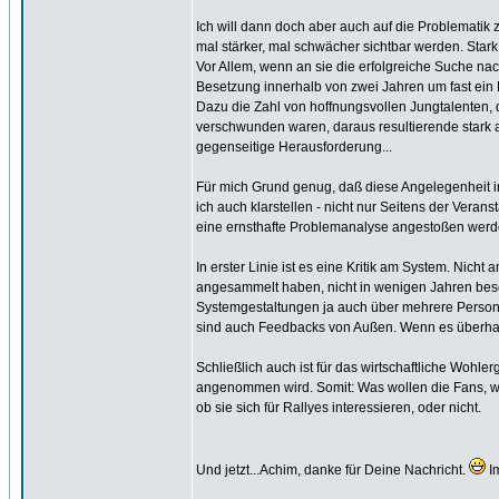
Ich will dann doch aber auch auf die Problemati
mal stärker, mal schwächer sichtbar werden. Stark
Vor Allem, wenn an sie die erfolgreiche Suche nac
Besetzung innerhalb von zwei Jahren um fast ein D
Dazu die Zahl von hoffnungsvollen Jungtalenten, 
verschwunden waren, daraus resultierende stark a
gegenseitige Herausforderung...
Für mich Grund genug, daß diese Angelegenheit im 
ich auch klarstellen - nicht nur Seitens der Vera
eine ernsthafte Problemanalyse angestoßen werde
In erster Linie ist es eine Kritik am System. Nich
angesammelt haben, nicht in wenigen Jahren bese
Systemgestaltungen ja auch über mehrere Personen
sind auch Feedbacks von Außen. Wenn es überhaup
Schließlich auch ist für das wirtschaftliche Wo
angenommen wird. Somit: Was wollen die Fans, w
ob sie sich für Rallyes interessieren, oder nicht.
Und jetzt...Achim, danke für Deine Nachricht.
I