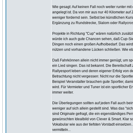
Wie gesagt: Auf keinen Fall noch weiter runter mi
angelegt ist. Da von mir aus nur 40 Kilometer auf 
weniger fordernd sein. Selbst bei künstlichen Kurs
Ergänzung zu Rundstrecke, Slalom oder Rallycros
Projekte in Richtung "Cup" wären natürlich zusätz
würde ich auch gute Chancen sehen, daß Cup-Sieger
Dingen noch einen großen Aufholbedarf. Das wird 
nützen und vorhandene Lücken schließen. Wie ebe
Daß Fahrkönnen allein nicht immer genügt, um sp
ein Lied singen. Das ist bekannt. Die Bereitschaft
Rallyesport leben und deren eigener Erfolg von d
Betrachtung nicht vergessen: Nicht nur die Sportle
Beispiel Veranstalter brauchen gute Sportler, dami
wird. Für Vermieter und Tuner ist ein sportlicher E
immer weiter.
Die Überlegungen sollten auf jeden Fall auch bein
weniger auf sich allein gestellt sind. Was das "sic
sind Originale gefragt, die ein eigenständiges Pe
gewünschten Idealbild von Clever & Smart. Klar s
Vokabular wie aus der tiefsten Vorstadt einsetzen
vermitteln...