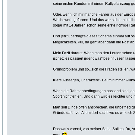
seine ersten Runden mit einem Rallyefahrzeug ged
Oder, wenn ich mir manche Fahrer aus der Europa
Wettbewerb gefahren. Und das war sicher nicht ihr
sogar mit 14 Jahren schon seine erste richtige R
Und jetzt übertragt's dieses Schema einmal auf öst
Möglichkeiten. Pui, da geht aber dann die Post ab
Mein Fazit daraus: Wenn man den Leuten schon re
ist nett, es passiert irgendwas" beeinflussen lass
Grundproblem und so...sich die Fragen stellen, war
Klare Aussagen, Charaktere? Bei mir immer will
Wenn die Rahmenbedingungen passend sind, daß si
Sport nicht fehlen. Und dann wird es leichter und 
Man soll Dinge offen ansprechen, die unbefriedig
Gründe dafür vor Allem dort sucht, wo es wirklich 
Das war's vorerst, von meiner Seite. Solltest Du