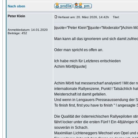
Nach oben
Peter Klein
Verfasst am: 20. März 2026, 14:42h
Titel:
[quote="Peter Klein"][quote="Moderator"]Achim Mö
Anmeldedatum: 14.01.2020
Beiträge: 452
Man kann all das ignorieren und sich damit zufrie
Oder man spricht es offen an.
Ich habe mich für Letzteres entschieden
Achim Mörtl[/quote]
Achim Mörtl hat messerscharf analysiert ! Mit de
internationale Rallyeszene, Punkt ! Tatsächlich 
Meisterschaft ist damit gefallen.
Und wenn in Lengauers Presseaussendung der Sieg
To finish first, first you have to finish " ! angesagte
Die Qualität der österreichischen Rallyepiloten
fährt locker unter die ersten Fünf ! Ein 48jährige
souverän in Schach.
Maximilian Lichteneggers Wechsel von Opel und d