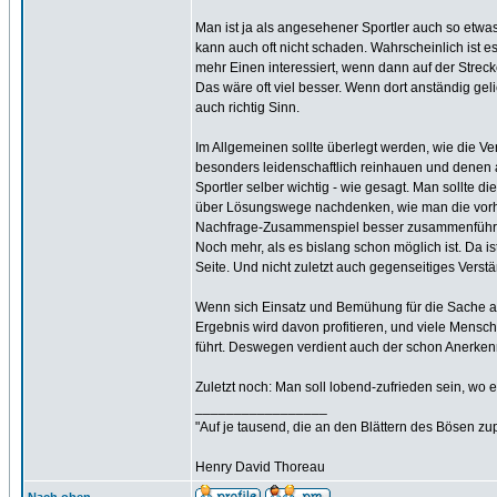
Man ist ja als angesehener Sportler auch so etwas w
kann auch oft nicht schaden. Wahrscheinlich ist e
mehr Einen interessiert, wenn dann auf der Streck
Das wäre oft viel besser. Wenn dort anständig gel
auch richtig Sinn.
Im Allgemeinen sollte überlegt werden, wie die Ver
besonders leidenschaftlich reinhauen und denen auc
Sportler selber wichtig - wie gesagt. Man sollte d
über Lösungswege nachdenken, wie man die vorh
Nachfrage-Zusammenspiel besser zusammenführen k
Noch mehr, als es bislang schon möglich ist. Da ist
Seite. Und nicht zuletzt auch gegenseitiges Verstä
Wenn sich Einsatz und Bemühung für die Sache aus
Ergebnis wird davon profitieren, und viele Mensch
führt. Deswegen verdient auch der schon Anerke
Zuletzt noch: Man soll lobend-zufrieden sein, wo e
_________________
"Auf je tausend, die an den Blättern des Bösen zu
Henry David Thoreau