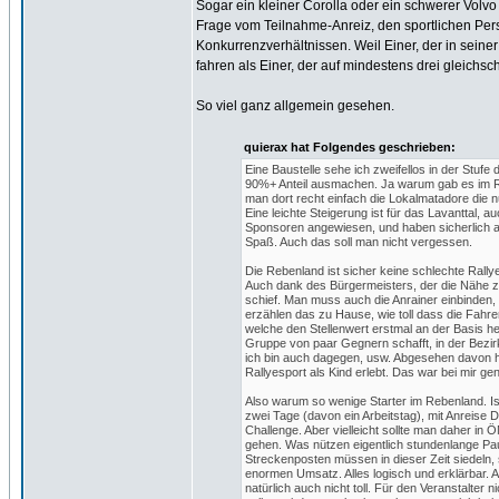
Sogar ein kleiner Corolla oder ein schwerer Volvo 
Frage vom Teilnahme-Anreiz, den sportlichen Pers
Konkurrenzverhältnissen. Weil Einer, der in seiner
fahren als Einer, der auf mindestens drei gleichschn
So viel ganz allgemein gesehen.
quierax hat Folgendes geschrieben:
Eine Baustelle sehe ich zweifellos in der Stuf
90%+ Anteil ausmachen. Ja warum gab es im Re
man dort recht einfach die Lokalmatadore die nur
Eine leichte Steigerung ist für das Lavanttal, a
Sponsoren angewiesen, und haben sicherlich auc
Spaß. Auch das soll man nicht vergessen.
Die Rebenland ist sicher keine schlechte Rall
Auch dank des Bürgermeisters, der die Nähe z
schief. Man muss auch die Anrainer einbinden, a
erzählen das zu Hause, wie toll dass die Fahre
welche den Stellenwert erstmal an der Basis he
Gruppe von paar Gegnern schafft, in der Bezirk
ich bin auch dagegen, usw. Abgesehen davon h
Rallyesport als Kind erlebt. Das war bei mir 
Also warum so wenige Starter im Rebenland. Is
zwei Tage (davon ein Arbeitstag), mit Anreise D
Challenge. Aber vielleicht sollte man daher i
gehen. Was nützen eigentlich stundenlange Pa
Streckenposten müssen in dieser Zeit siedeln,
enormen Umsatz. Alles logisch und erklärbar. 
natürlich auch nicht toll. Für den Veranstalte