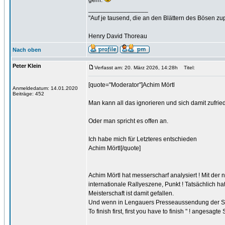
gern.
_________________
"Auf je tausend, die an den Blättern des Bösen zu
Henry David Thoreau
Nach oben
Peter Klein
Verfasst am: 20. März 2026, 14:28h
Titel:
[quote="Moderator"]Achim Mörtl
Anmeldedatum: 14.01.2020
Beiträge: 452
Man kann all das ignorieren und sich damit zufrie
Oder man spricht es offen an.
Ich habe mich für Letzteres entschieden
Achim Mörtl[/quote]
Achim Mörtl hat messerscharf analysiert ! Mit de
internationale Rallyeszene, Punkt ! Tatsächlich 
Meisterschaft ist damit gefallen.
Und wenn in Lengauers Presseaussendung der Sieg
To finish first, first you have to finish " ! angesagte