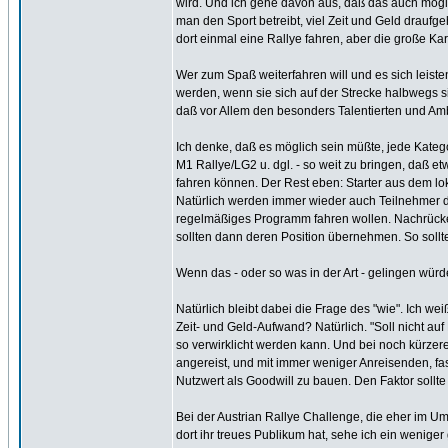
wird. Und ich gehe davon aus, daß das auch mögli
man den Sport betreibt, viel Zeit und Geld drauf
dort einmal eine Rallye fahren, aber die große Kar
Wer zum Spaß weiterfahren will und es sich leisten
werden, wenn sie sich auf der Strecke halbwegs sic
daß vor Allem den besonders Talentierten und Am
Ich denke, daß es möglich sein müßte, jede Kateg
M1 Rallye/LG2 u. dgl. - so weit zu bringen, daß et
fahren können. Der Rest eben: Starter aus dem lok
Natürlich werden immer wieder auch Teilnehmer da
regelmäßiges Programm fahren wollen. Nachrückend
sollten dann deren Position übernehmen. So soll
Wenn das - oder so was in der Art - gelingen würde
Natürlich bleibt dabei die Frage des "wie". Ich w
Zeit- und Geld-Aufwand? Natürlich. "Soll nicht auf
so verwirklicht werden kann. Und bei noch kürze
angereist, und mit immer weniger Anreisenden, fa
Nutzwert als Goodwill zu bauen. Den Faktor sollte
Bei der Austrian Rallye Challenge, die eher im Um
dort ihr treues Publikum hat, sehe ich ein wenige