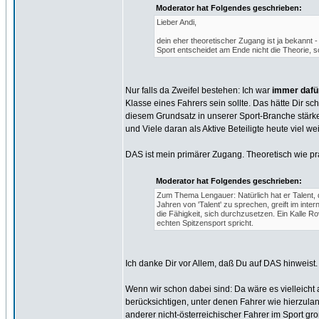
Moderator hat Folgendes geschrieben:
Lieber Andi,
dein eher theoretischer Zugang ist ja bekannt
Sport entscheidet am Ende nicht die Theorie, s
Nur falls da Zweifel bestehen: Ich war
immer dafü
Klasse eines Fahrers sein sollte. Das hätte Dir s
diesem Grundsatz in unserer Sport-Branche stärk
und Viele daran als Aktive Beteiligte heute viel wei
DAS ist mein primärer Zugang. Theoretisch wie pr
Moderator hat Folgendes geschrieben:
Zum Thema Lengauer: Natürlich hat er Talent, 
Jahren von 'Talent' zu sprechen, greift im inte
die Fähigkeit, sich durchzusetzen. Ein Kalle 
echten Spitzensport spricht.
Ich danke Dir vor Allem, daß Du auf DAS hinweist.
Wenn wir schon dabei sind: Da wäre es vielleich
berücksichtigen, unter denen Fahrer wie hierzulan
anderer nicht-österreichischer Fahrer im Sport gro