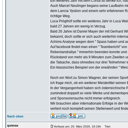
Ein weiteres Jahr mit dem Corsa so denke ich, hät
Auch Marcel Neulinger begans seine Laufbahn mit t
dem Lancia Ypsilon und einem sehr erfahrenen Ra
richtige Weg.
Luca Pröglhöf sollte ein weiteres Jahr in Luca Wal
bald 27 Jahren ein wenig in Verzug.
Bald 26 Jahre ist Daniel Mayer der mit Gerhard Win
bekannt, doch sollte er sich auch weiterhin interna
Achims Analyse wegen dem " Spass haben und auch
Auf facebook findet man eínen " Teambericht" vo
Rebenlandrallye " immerhin beenden konnte und d
Rückstand von mehr als 9 Minuten zum Zweiten un
die Tatsache, dass ohnedies nur drei Teilnehmer
Ein klassisches Beispiel von der erwähnten " Wei
Noch ein Wort zu Simon Wagner, der seinen Sport i
ich frage mich, ob ein weiterer Meistertitel seinen 
In der Vergangenheit haben sich österreichische Ra
zumindest doppelt so viele Werke und dementsprec
und Sponsorensuche nicht immer erfolgreich.
Wir brauchen aber internationale Erfolge in der W
verliert noch komplett seinen Stellenwert und fin
Nach oben
quierax
Verfasst am: 20. März 2026, 16:19h
Titel: