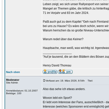
Leben zeigt, wo sich unser Rallyesport von seiner 
Mangel an Themen gäbe, die kritisch zu hinterfra
71 im Vorjahr und 83 im Jahr 2024.
Paßt auch gut zu dem Kapitel "Geh nach Finnland a
bei uns zu Hause? Es wäre doch schön, wenn wir b
Warum herrschen da so große Niveau-Unterschi
Warum redet über das Keiner?
Hauptsache, man weiß, was wichtig ist. Irgendwas m
_________________
"Auf je tausend, die an den Blättern des Bösen zu
Henry David Thoreau
Nach oben
Moderator
Verfasst am: 19. März 2026, 8:54h
Titel:
Site Admin
Also das sehe ich etwas anders.
Anmeldedatum: 01.10.2007
Beiträge: 100
Wovon lebt ein Sport?
Er lebt vom Interesse der Fans, ausschließlich - d
Interesse (welches Sponsoren erst ermöglicht) geh