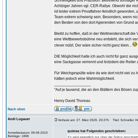
Schnelligkeit und Präzision. Betreffend sonstiger 
Achtziger Jahren vgl. CER-Rallye. Obwohl die nic
ist leider extrem Privatfahrer-feindlich geworde
Team extrem schwierig sein. Besonders, wenn nic
den Besten von den dort Agierenden von Grund auf
Bleibt zu hoffen, daß in der Weltmeisterschaft d
eine Wettbewerbsbühne neu entsteht, die sich vers
clever nützt. Der wäre sicher nicht ganz klein...
DIE Möglichkeit halte ich auch nicht für ganz aus
eine Sackgasse verrennt und trotzdem die Reiter 
Für Weichgespülte wäre da wie dort nicht viel zu h
hätten jedoch eine Wahlmöglichkeit.
_________________
"Auf je tausend, die an den Blättern des Bösen zu
Henry David Thoreau
Nach oben
Andi Lugauer
Verfasst am: 27. März 2026, 20:27h
Titel: Schneller. Hö
quierax hat Folgendes geschrieben:
Anmeldedatum: 09.09.2010
Beiträge: 1896
Es wird eigentlich nur über die Spitze gesch