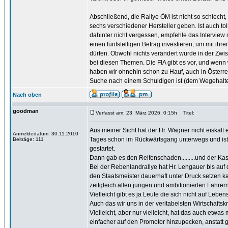
Abschließend, die Rallye ÖM ist nicht so schlech
sechs verschiedener Hersteller geben. Ist auch to
dahinter nicht vergessen, empfehle das Interview 
einen fünfstelligen Betrag investieren, um mit i
dürfen. Obwohl nichts verändert wurde in der Zwis
bei diesen Themen. Die FIA gibt es vor, und wen
haben wir ohnehin schon zu Hauf, auch in Österrei
Suche nach einem Schuldigen ist (dem Wegehalte
Nach oben
goodman
Verfasst am: 23. März 2026, 0:15h
Titel:
Aus meiner Sicht hat der Hr. Wagner nicht eiskalt
Anmeldedatum: 30.11.2010
Tages schon im Rückwärtsgang unterwegs und ist n
Beiträge: 111
gestartet.
Dann gab es den Reifenschaden.........und der Ka
Bei der Rebenlandrallye hat Hr. Lengauer bis au
den Staatsmeister dauerhaft unter Druck setzen k
zeitgleich allen jungen und ambitionierten Fahre
Vielleicht gibt es ja Leute die sich nicht auf Lebe
Auch das wir uns in der veritabelsten Wirtschaft
Vielleicht, aber nur vielleicht, hat das auch etwa
einfacher auf den Promotor hinzupecken, anstatt 