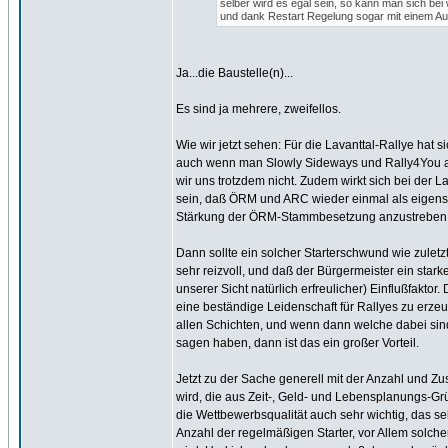
selber wird es egal sein, so kann man sich bei
und dank Restart Regelung sogar mit einem Ausf
Ja...die Baustelle(n)...
Es sind ja mehrere, zweifellos.
Wie wir jetzt sehen: Für die Lavanttal-Rallye hat s
auch wenn man Slowly Sideways und Rally4You abzie
wir uns trotzdem nicht. Zudem wirkt sich bei der L
sein, daß ÖRM und ARC wieder einmal als eigenst
Stärkung der ÖRM-Stammbesetzung anzustreben. A
Dann sollte ein solcher Starterschwund wie zulet
sehr reizvoll, und daß der Bürgermeister ein starke
unserer Sicht natürlich erfreulicher) Einflußfakto
eine beständige Leidenschaft für Rallyes zu erzeu
allen Schichten, und wenn dann welche dabei sind, 
sagen haben, dann ist das ein großer Vorteil.
Jetzt zu der Sache generell mit der Anzahl und Z
wird, die aus Zeit-, Geld- und Lebensplanungs-Grü
die Wettbewerbsqualität auch sehr wichtig, das s
Anzahl der regelmäßigen Starter, vor Allem solch