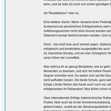
kann, und da rede ich noch von einem günstigen F
Ad "Realitätssinn" oder so...
Eine weitere Sache: Wenn Jemand einen Podestpla
Konkurrent als persönliches Erfolgserlebnis sieht 
Anführungszeichen nicht ohne Grund) würden sich 
Österreich besser belohnt werden würden. Und sch
Denn - das muß man auch einmal sagen: Spitzenpi
erfolgreich und komfortabel ausgestattet die auc
ist, manchmal dreckig, und wo man Schlagloch-Stöße
umso höher der Lerneffekt.
Man sieht ja eh an genug Beispielen, wie es geht
Momenten zu bremsen, und sich mit vollem Feuerei
Gegner schneller sind. Da setzen sich auf die Dau
nicht aufhalten lassen. Die beste Schule, ganz w
Einige Länder führen das heute auch noch vor, oder
erfolglosesten im Rallyesport. Was früher schon ri
Über internationale Erfolge österreichischer Rall
Pusher. Aber auch da ist die Grundvoraussetzung
gelernt haben, sodaß sie die Steuerungsabläufe 