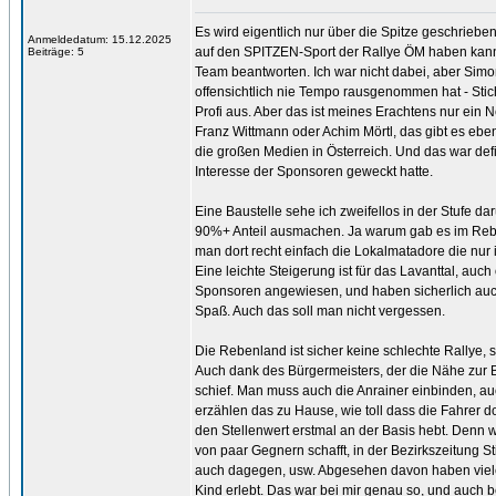
Es wird eigentlich nur über die Spitze geschrie
Anmeldedatum: 15.12.2025
auf den SPITZEN-Sport der Rallye ÖM haben kann
Beiträge: 5
Team beantworten. Ich war nicht dabei, aber Sim
offensichtlich nie Tempo rausgenommen hat - Stich
Profi aus. Aber das ist meines Erachtens nur ein
Franz Wittmann oder Achim Mörtl, das gibt es ebe
die großen Medien in Österreich. Und das war defi
Interesse der Sponsoren geweckt hatte.
Eine Baustelle sehe ich zweifellos in der Stufe d
90%+ Anteil ausmachen. Ja warum gab es im Reben
man dort recht einfach die Lokalmatadore die nur in
Eine leichte Steigerung ist für das Lavanttal, auch 
Sponsoren angewiesen, und haben sicherlich auch 
Spaß. Auch das soll man nicht vergessen.
Die Rebenland ist sicher keine schlechte Rallye,
Auch dank des Bürgermeisters, der die Nähe zur B
schief. Man muss auch die Anrainer einbinden, auch
erzählen das zu Hause, wie toll dass die Fahrer d
den Stellenwert erstmal an der Basis hebt. Denn w
von paar Gegnern schafft, in der Bezirkszeitung St
auch dagegen, usw. Abgesehen davon haben viele 
Kind erlebt. Das war bei mir genau so, und auch