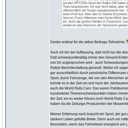
auf den SPITZEN-Sport der Rallye ÖM haben k
Team beantworten. Ich war nicht dabei, aber S
offensichtlich nie Tempo rausgenommen hat - St
einen Profi aus. Aber das ist meines Erachten
Sperrer, Franz Wittmann oder Achim Mörtl, das
etc. Auch die großen Medien in Österreich. Und
wiederum das Interesse der Sponsoren geweck
Danke erstmal für die aktive Beitrags-Teilnahme.
Auch ich bin der Auffassung, daß nicht nur die ab
Daß schwerpunktmäßig immer den Gesamt-Ersten de
von Dir angesprochen wird - auch Schwankungen im
Rallye-Berichterstattung generell. Wobei ich sage
gar ausschließlich durch persönliche Differenzen
Sport, durch Fahrzeuge, die von den Menschen al
konnte es in der Zeit um und nach der Jahrtause
auch die World Rally Cars: Das waren Publikums
hunderterlei Themenschwerpunkten haben immer w
der Zeit, wo es weder Kitcars noch World Rally C
haben da die Zeitungs-Produzenten der Massenblatt
Meiner Erfahrung nach braucht ein Sport, der gut u
starkem Leben gefüllte Breite. Denn auch ein mitt
Besonders, wenn das Fahrerteam energisch um Lorb