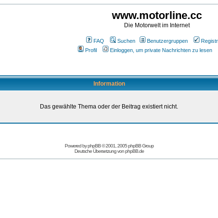
www.motorline.cc
Die Motorwelt im Internet
FAQ
Suchen
Benutzergruppen
Registr
Profil
Einloggen, um private Nachrichten zu lesen
Information
Das gewählte Thema oder der Beitrag existiert nicht.
Powered by
phpBB
© 2001, 2005 phpBB Group
Deutsche Übersetzung von
phpBB.de