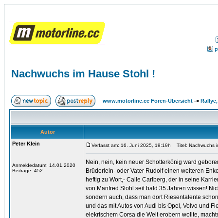
P
Nachwuchs im Hause Stohl !
www.motorline.cc Foren-Übersicht
->
Rallye
Autor
Peter Klein
Verfasst am: 16. Juni 2025, 19:19h
Titel: Nachwuchs i
Nein, nein, kein neuer Schotterkönig ward gebore
Anmeldedatum: 14.01.2020
Brüderlein- oder Vater Rudolf einen weiteren Enk
Beiträge: 452
heftig zu Wort,- Calle Carlberg, der in seine Karr
von Manfred Stohl seit bald 35 Jahren wissen! N
sondern auch, dass man dort Riesentalente schon 
und das mit Autos von Audi bis Opel, Volvo und Fi
elekrischem Corsa die Welt erobern wollte, machte