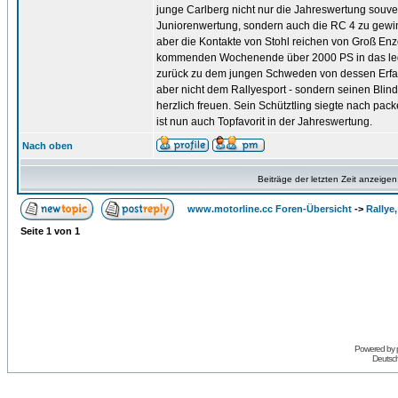
junge Carlberg nicht nur die Jahreswertung souve
Juniorenwertung, sondern auch die RC 4 zu gewinn
aber die Kontakte von Stohl reichen von Groß En
kommenden Wochenende über 2000 PS in das legen
zurück zu dem jungen Schweden von dessen Erfahr
aber nicht dem Rallyesport - sondern seinen Blin
herzlich freuen. Sein Schütztling siegte nach pa
ist nun auch Topfavorit in der Jahreswertung.
Nach oben
Beiträge der letzten Zeit anzeigen
www.motorline.cc Foren-Übersicht
->
Rallye
Seite
1
von
1
Powered by
Deutsc