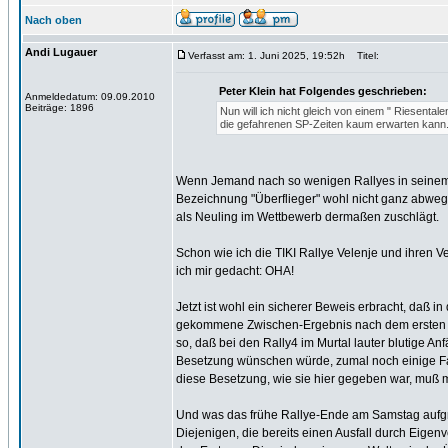
Nach oben
Andi Lugauer
Verfasst am: 1. Juni 2025, 19:52h
Titel:
Peter Klein hat Folgendes geschrieben:
Anmeldedatum: 09.09.2010
Beiträge: 1896
Nun will ich nicht gleich von einem " Riesenta
die gefahrenen SP-Zeiten kaum erwarten kann..
Wenn Jemand nach so wenigen Rallyes in seinem Le
Bezeichnung "Überflieger" wohl nicht ganz abwegig.
als Neuling im Wettbewerb dermaßen zuschlägt.
Schon wie ich die TIKI Rallye Velenje und ihren V
ich mir gedacht: OHA!
Jetzt ist wohl ein sicherer Beweis erbracht, daß 
gekommene Zwischen-Ergebnis nach dem ersten Tag 
so, daß bei den Rally4 im Murtal lauter blutige 
Besetzung wünschen würde, zumal noch einige Fah
diese Besetzung, wie sie hier gegeben war, muß
Und was das frühe Rallye-Ende am Samstag aufgrund
Diejenigen, die bereits einen Ausfall durch Eigen