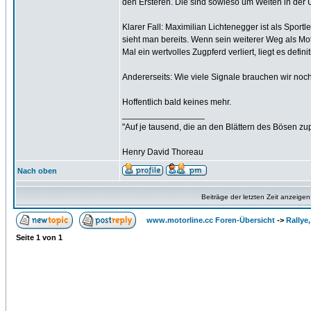
den Ersteren. Die sind sowieso um Welten in der 
Klarer Fall: Maximilian Lichtenegger ist als Spor
sieht man bereits. Wenn sein weiterer Weg als Moto
Mal ein wertvolles Zugpferd verliert, liegt es defini
Andererseits: Wie viele Signale brauchen wir noc
Hoffentlich bald keines mehr.
_________________
"Auf je tausend, die an den Blättern des Bösen zu
Henry David Thoreau
Nach oben
Beiträge der letzten Zeit anzeigen
www.motorline.cc Foren-Übersicht
->
Rallye
Seite
1
von
1