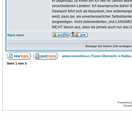
In Gegensatz zu ihnen bin ich seit 40 Jahren akti
verschiedenen Ländern. Ich beanspruche daher für
Gewäsch führt sich ad Absurdum, ihre seitenlangen
weiß, dass sie, als unverbesserlicher Selbstdarste
langweiligen. nicht zielorientierten, und LANG
NICHT davon aus, dass sie jemals auch nur das Ge
Nach oben
Beiträge der letzten Zeit anzeigen
www.motorline.cc Foren-Übersicht
->
Rallye
Seite
1
von
3
Powered by
Deutsc