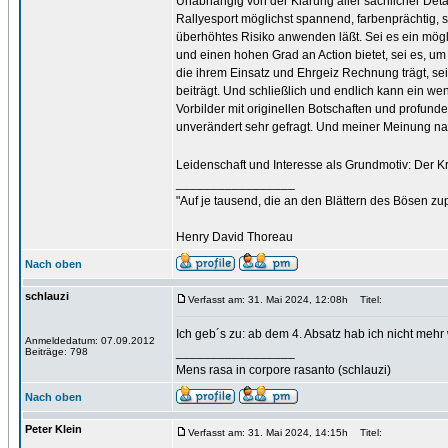
Unabhängig von der Klärung aller sachlicher Detai
Rallyesport möglichst spannend, farbenprächtig, s
überhöhtes Risiko anwenden läßt. Sei es ein mögl
und einen hohen Grad an Action bietet, sei es, um 
die ihrem Einsatz und Ehrgeiz Rechnung trägt, sei
beiträgt. Und schließlich und endlich kann ein wen
Vorbilder mit originellen Botschaften und profund
unverändert sehr gefragt. Und meiner Meinung na
Leidenschaft und Interesse als Grundmotiv: Der Kre
_________________
"Auf je tausend, die an den Blättern des Bösen zu
Henry David Thoreau
Nach oben
schlauzi
Verfasst am: 31. Mai 2024, 12:08h
Titel:
Ich geb´s zu: ab dem 4. Absatz hab ich nicht mehr
Anmeldedatum: 07.09.2012
_________________
Beiträge: 798
Mens rasa in corpore rasanto (schlauzi)
Nach oben
Peter Klein
Verfasst am: 31. Mai 2024, 14:15h
Titel: