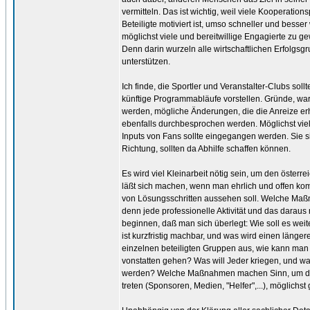
vermitteln. Das ist wichtig, weil viele Kooperat
Beteiligte motiviert ist, umso schneller und besse
möglichst viele und bereitwillige Engagierte zu g
Denn darin wurzeln alle wirtschaftlichen Erfolgs
unterstützen.
Ich finde, die Sportler und Veranstalter-Clubs sol
künftige Programmabläufe vorstellen. Gründe, warum
werden, mögliche Änderungen, die die Anreize er
ebenfalls durchbesprochen werden. Möglichst viele
Inputs von Fans sollte eingegangen werden. Sie si
Richtung, sollten da Abhilfe schaffen können.
Es wird viel Kleinarbeit nötig sein, um den österr
läßt sich machen, wenn man ehrlich und offen kom
von Lösungsschritten aussehen soll. Welche Maßna
denn jede professionelle Aktivität und das daraus r
beginnen, daß man sich überlegt: Wie soll es wei
ist kurzfristig machbar, und was wird einen läng
einzelnen beteiligten Gruppen aus, wie kann man 
vonstatten gehen? Was will Jeder kriegen, und w
werden? Welche Maßnahmen machen Sinn, um den K
treten (Sponsoren, Medien, "Helfer",...), möglichst