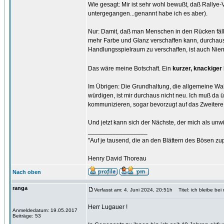
Wie gesagt: Mir ist sehr wohl bewußt, daß Rallye-V
untergegangen...genannt habe ich es aber).
Nur: Damit, daß man Menschen in den Rücken fäll
mehr Farbe und Glanz verschaffen kann, durchaus 
Handlungsspielraum zu verschaffen, ist auch Ni
Das wäre meine Botschaft. Ein
kurzer, knackiger
Im Übrigen: Die Grundhaltung, die allgemeine Wah
würdigen, ist mir durchaus nicht neu. Ich muß da 
kommunizieren, sogar bevorzugt auf das Zweitere
Und jetzt kann sich der Nächste, der mich als unwis
_________________
"Auf je tausend, die an den Blättern des Bösen zu
Henry David Thoreau
Nach oben
ranga
Verfasst am: 4. Juni 2024, 20:51h
Titel: ich bleibe be
Herr Lugauer !
Anmeldedatum: 19.05.2017
Beiträge: 53