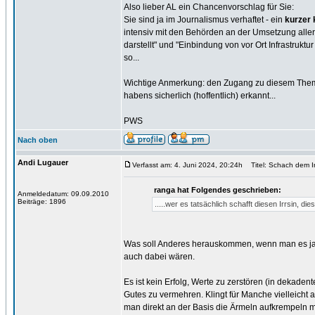
Also lieber AL ein Chancenvorschlag für Sie:
Sie sind ja im Journalismus verhaftet - ein
kurzer 
intensiv mit den Behörden an der Umsetzung alle
darstellt" und "Einbindung von vor Ort Infrastruk
so...
Wichtige Anmerkung: den Zugang zu diesem Thema
habens sicherlich (hoffentlich) erkannt...
PWS
Nach oben
Andi Lugauer
Verfasst am: 4. Juni 2024, 20:24h
Titel: Schach dem Irr
ranga hat Folgendes geschrieben:
Anmeldedatum: 09.09.2010
Beiträge: 1896
.....wer es tatsächlich schafft diesen Irrsin,
Was soll Anderes herauskommen, wenn man es jahr
auch dabei wären.
Es ist kein Erfolg, Werte zu zerstören (in dekadenter
Gutes zu vermehren. Klingt für Manche vielleicht 
man direkt an der Basis die Ärmeln aufkrempeln muß