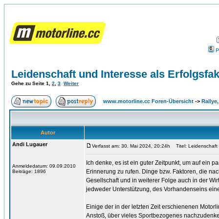
P
Leidenschaft und Interesse als Erfolgsfak
Gehe zu Seite
1
,
2
,
3
Weiter
www.motorline.cc Foren-Übersicht
->
Rallye
Autor
Andi Lugauer
Verfasst am: 30. Mai 2024, 20:24h
Titel: Leidenschaft 
Ich denke, es ist ein guter Zeitpunkt, um auf ein 
Anmeldedatum: 09.09.2010
Erinnerung zu rufen. Dinge bzw. Faktoren, die nac
Beiträge: 1896
Gesellschaft und in weiterer Folge auch in der Wi
jedweder Unterstützung, des Vorhandenseins einer
Einige der in der letzten Zeit erschienenen Motorl
Anstoß, über vieles Sportbezogenes nachzudenken