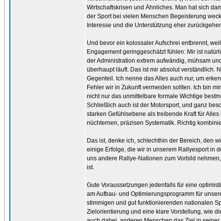
Wirtschaftskrisen und Ähnliches. Man hat sich dami
der Sport bei vielen Menschen Begeisterung weckt,
Interesse und die Unterstützung eher zurückgehen, 
Und bevor ein kolossaler Aufschrei entbrennt, weil
Engagement geringgeschätzt fühlen: Mir ist natürli
der Administration extrem aufwändig, mühsam und t
überhaupt läuft. Das ist mir absolut verständlich.
Gegenteil. Ich nenne das Alles auch nur, um erkennb
Fehler wir in Zukunft vermeiden sollten. Ich bin m
nicht nur das unmittelbare formale Wichtige best
Schließlich auch ist der Motorsport, und ganz bes
starken Gefühlsebene als treibende Kraft für Alle
nüchternen, präzisen Systematik. Richtig kombinie
Das ist, denke ich, schlechthin der Bereich, den w
einige Erfolge, die wir in unserem Rallyesport in 
uns andere Rallye-Nationen zum Vorbild nehmen, di
ist.
Gute Voraussetzungen jedenfalls für eine optimist
am Aufbau- und Optimierungsprogramm für unseren 
stimmigen und gut funktionierenden nationalen S
Zielorientierung und eine klare Vorstellung, wie d
auch dabei, anderen Menschen das Ziel in seiner