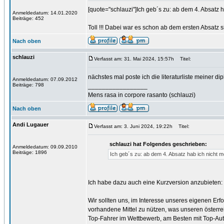
[quote="schlauzi"]Ich geb´s zu: ab dem 4. Absatz h
Anmeldedatum: 14.01.2020
Beiträge: 452
Toll !!! Dabei war es schon ab dem ersten Absatz 
Nach oben
schlauzi
Verfasst am: 31. Mai 2024, 15:57h
Titel:
nächstes mal poste ich die literaturliste meiner 
Anmeldedatum: 07.09.2012
Beiträge: 798
_________________
Mens rasa in corpore rasanto (schlauzi)
Nach oben
Andi Lugauer
Verfasst am: 3. Juni 2024, 19:22h
Titel:
schlauzi hat Folgendes geschrieben:
Anmeldedatum: 09.09.2010
Beiträge: 1896
Ich geb´s zu: ab dem 4. Absatz hab ich nicht m
Ich habe dazu auch eine Kurzversion anzubieten:
Wir sollten uns, im Interesse unseres eigenen Er
vorhandene Mittel zu nützen, was unseren österreich
Top-Fahrer im Wettbewerb, am Besten mit Top-Autos