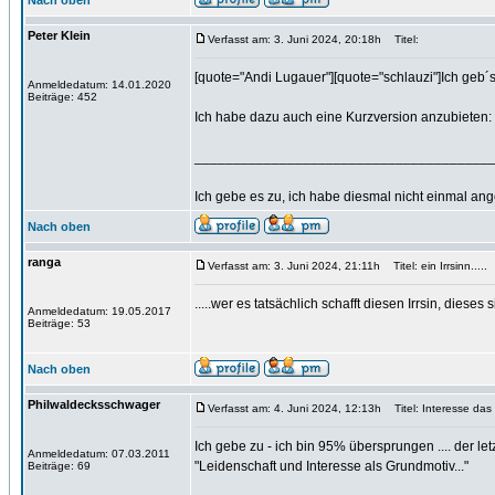
Nach oben
Peter Klein
Verfasst am: 3. Juni 2024, 20:18h
Titel:
[quote="Andi Lugauer"][quote="schlauzi"]Ich geb´s
Anmeldedatum: 14.01.2020
Beiträge: 452
Ich habe dazu auch eine Kurzversion anzubieten:
______________________________________
Ich gebe es zu, ich habe diesmal nicht einmal ange
Nach oben
ranga
Verfasst am: 3. Juni 2024, 21:11h
Titel: ein Irrsinn.....
.....wer es tatsächlich schafft diesen Irrsin, die
Anmeldedatum: 19.05.2017
Beiträge: 53
Nach oben
Philwaldecksschwager
Verfasst am: 4. Juni 2024, 12:13h
Titel: Interesse das 
Ich gebe zu - ich bin 95% übersprungen .... der le
Anmeldedatum: 07.03.2011
"Leidenschaft und Interesse als Grundmotiv..."
Beiträge: 69