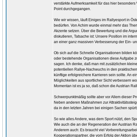
verstärkte Aufmerksamkeit für das hier besonders
Point durchgegangen.
Wie wir wissen, läuft Einiges im Rallyesport in Ö
bedürfen. Von Achim wurde einmal mehr das Thema 
Akzente setzen. Über die Bewertung und die Argu
diskutieren, Tatsache ist: Unsere Position im int
an einer ganz massiven Verbesserung der Ein- und
Ob sich auf die Schnelle Organisationen bilden k
oder bestehende Organisationen diese Aufgabe zu
sagen. Ich denke, daß man mit zusätzlichen klein
potentiellen Rallye-Nachwuchs in den praktischen
künftige erfolgreichere Karrieren sein sollte. An
Möglichkeiten aus sportlicher Sicht verbessern wo
Momentan ist es ja so, daß schon die Austrian Rall
Schwerpunktmäßig sollte aber vor Allem dieser Pr
Neben anderen Maßnahmen zur Attraktivitätssteige
da in den letzten Jahren bei einigen Sachen spür
So wie alles Andere, was dem Sport nützt, den Spo
Wie auch die an der Regeneration der Austrian Ral
Anderem auch: Es braucht viel Vorbereitungsarbei
Kooperationspartner, die vom Erfolg der Aktion 