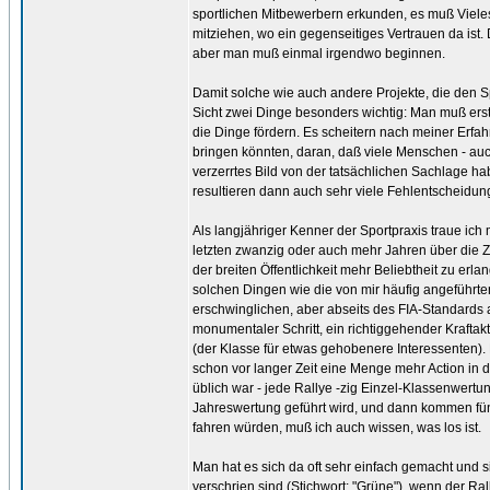
sportlichen Mitbewerbern erkunden, es muß Viel
mitziehen, wo ein gegenseitiges Vertrauen da ist. D
aber man muß einmal irgendwo beginnen.
Damit solche wie auch andere Projekte, die den S
Sicht zwei Dinge besonders wichtig: Man muß erst
die Dinge fördern. Es scheitern nach meiner Erfa
bringen könnten, daran, daß viele Menschen - auc
verzerrtes Bild von der tatsächlichen Sachlage ha
resultieren dann auch sehr viele Fehlentscheidun
Als langjähriger Kenner der Sportpraxis traue ich
letzten zwanzig oder auch mehr Jahren über die Ze
der breiten Öffentlichkeit mehr Beliebtheit zu er
solchen Dingen wie die von mir häufig angeführte
erschwinglichen, aber abseits des FIA-Standards
monumentaler Schritt, ein richtiggehender Kraftak
(der Klasse für etwas gehobenere Interessenten)
schon vor langer Zeit eine Menge mehr Action in 
üblich war - jede Rallye -zig Einzel-Klassenwertun
Jahreswertung geführt wird, und dann kommen fünf
fahren würden, muß ich auch wissen, was los ist.
Man hat es sich da oft sehr einfach gemacht und si
verschrien sind (Stichwort: "Grüne"), wenn der R