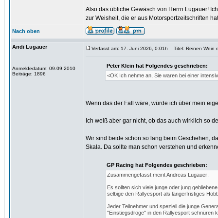
Also das übliche Gewäsch von Herrn Lugauer! Ich w
zur Weisheit, die er aus Motorsportzeitschriften h
Nach oben
Andi Lugauer
Verfasst am: 17. Juni 2026, 0:01h
Titel: Reinen Wein 
Peter Klein hat Folgendes geschrieben:
Anmeldedatum: 09.09.2010
Beiträge: 1896
<OK Ich nehme an, Sie waren bei einer intens
Wenn das der Fall wäre, würde ich über mein eigen
Ich weiß aber gar nicht, ob das auch wirklich so der 
Wir sind beide schon so lang beim Geschehen, daß
Skala. Da sollte man schon verstehen und erkenn
GP Racing hat Folgendes geschrieben:
Zusammengefasst meint Andreas Lugauer:
Es sollten sich viele junge oder jung geblieb
selbige den Rallyesport als längerfristiges Hob
Jeder Teilnehmer und speziell die junge Genera
"Einstiegsdroge" in den Rallyesport schnüren 