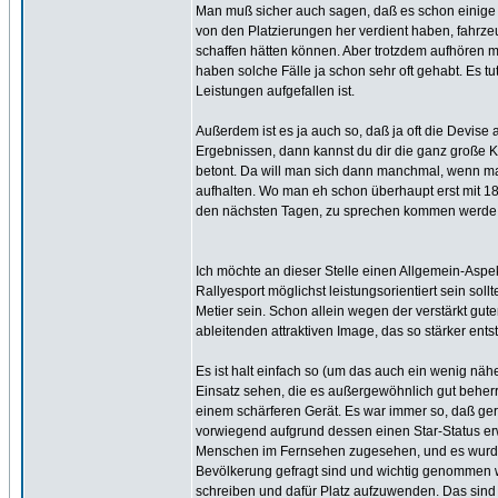
Man muß sicher auch sagen, daß es schon einige 
von den Platzierungen her verdient haben, fahrze
schaffen hätten können. Aber trotzdem aufhören mu
haben solche Fälle ja schon sehr oft gehabt. Es t
Leistungen aufgefallen ist.
Außerdem ist es ja auch so, daß ja oft die Devise
Ergebnissen, dann kannst du dir die ganz große Ka
betont. Da will man sich dann manchmal, wenn man
aufhalten. Wo man eh schon überhaupt erst mit 18 
den nächsten Tagen, zu sprechen kommen werde
Ich möchte an dieser Stelle einen Allgemein-Aspek
Rallyesport möglichst leistungsorientiert sein soll
Metier sein. Schon allein wegen der verstärkt gu
ableitenden attraktiven Image, das so stärker ent
Es ist halt einfach so (um das auch ein wenig nähe
Einsatz sehen, die es außergewöhnlich gut beherr
einem schärferen Gerät. Es war immer so, daß ge
vorwiegend aufgrund dessen einen Star-Status 
Menschen im Fernsehen zugesehen, und es wurde a
Bevölkerung gefragt sind und wichtig genommen we
schreiben und dafür Platz aufzuwenden. Das sind 