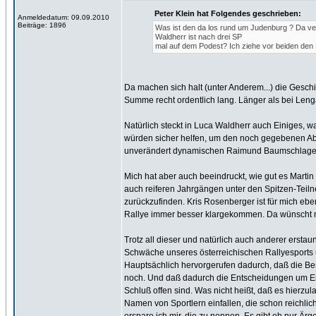
Peter Klein hat Folgendes geschrieben:
Anmeldedatum: 09.09.2010
Beiträge: 1896
Was ist den da los rund um Judenburg ? Da ve
Waldherr ist nach drei SP
mal auf dem Podest? Ich ziehe vor beiden den
Da machen sich halt (unter Anderem...) die Gesch
Summe recht ordentlich lang. Länger als bei Lenga
Natürlich steckt in Luca Waldherr auch Einiges, w
würden sicher helfen, um den noch gegebenen Abs
unverändert dynamischen Raimund Baumschlager h
Mich hat aber auch beeindruckt, wie gut es Martin
auch reiferen Jahrgängen unter den Spitzen-Teil
zurückzufinden. Kris Rosenberger ist für mich eb
Rallye immer besser klargekommen. Da wünscht m
Trotz all dieser und natürlich auch anderer erstaun
Schwäche unseres österreichischen Rallyesports u
Hauptsächlich hervorgerufen dadurch, daß die Be
noch. Und daß dadurch die Entscheidungen um Ergeb
Schluß offen sind. Was nicht heißt, daß es hierzu
Namen von Sportlern einfallen, die schon reichlic