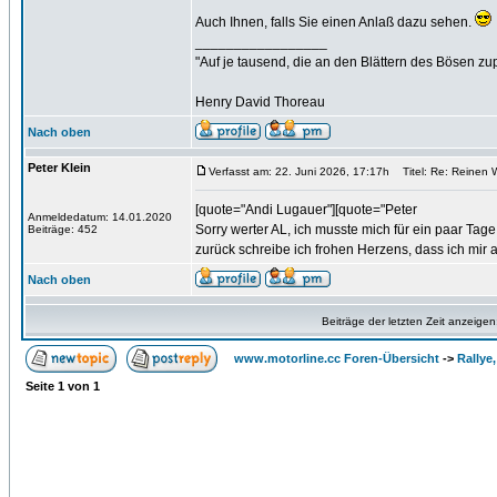
Auch Ihnen, falls Sie einen Anlaß dazu sehen.
_________________
"Auf je tausend, die an den Blättern des Bösen zu
Henry David Thoreau
Nach oben
Peter Klein
Verfasst am: 22. Juni 2026, 17:17h
Titel: Re: Reinen 
[quote="Andi Lugauer"][quote="Peter
Anmeldedatum: 14.01.2020
Sorry werter AL, ich musste mich für ein paar Ta
Beiträge: 452
zurück schreibe ich frohen Herzens, dass ich mir a
Nach oben
Beiträge der letzten Zeit anzeigen
www.motorline.cc Foren-Übersicht
->
Rallye
Seite
1
von
1