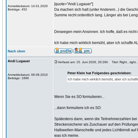
[quote="Andi Lugauer"]
Anmeldedatum: 14.01.2020
Da machen sich halt (unter Anderem...) die Geschi
Beiträge: 452
Summe recht ordentlich lang. Länger als bei Lenga
Deswegen mein Ansinnen. Ich hoffe, daß es nicht n
Ich habe mich wirklich bemüht, aber ich schaffe A
Nach oben
Andi Lugauer
Verfasst am: 15. Juni 2026, 20:26h
Titel: Right...tight..
Peter Klein hat Folgendes geschrieben:
Anmeldedatum: 09.09.2010
Beiträge: 1896
Ich habe mich wirklich bemüht, aber ich schaff
Wenn Sie es SO formulieren...
...dann formuliere ich es SO:
Spätestens dann, wenn die Teilnehmerzahlen bei
Streckensicherer als Zuschauer auf den Prüfungen 
Halbwellen-Manschette und jedes Lichtbirndl auf 
was ich meine.