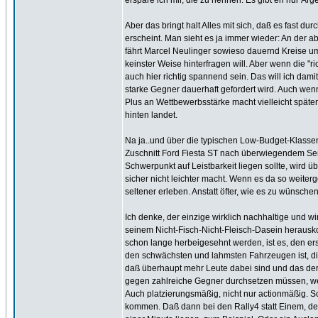
erspare ich mir, die zu nennen. Es gibt eh nur Ärge
Aber das bringt halt Alles mit sich, daß es fast 
erscheint. Man sieht es ja immer wieder: An der ab
fährt Marcel Neulinger sowieso dauernd Kreise um
keinster Weise hinterfragen will. Aber wenn die "r
auch hier richtig spannend sein. Das will ich dami
starke Gegner dauerhaft gefordert wird. Auch wen
Plus an Wettbewerbsstärke macht vielleicht späte
hinten landet.
Na ja..und über die typischen Low-Budget-Klassen
Zuschnitt Ford Fiesta ST nach überwiegendem Seri
Schwerpunkt auf Leistbarkeit liegen sollte, wird
sicher nicht leichter macht. Wenn es da so weiter
seltener erleben. Anstatt öfter, wie es zu wünschen
Ich denke, der einzige wirklich nachhaltige und wi
seinem Nicht-Fisch-Nicht-Fleisch-Dasein herausko
schon lange herbeigesehnt werden, ist es, den er
den schwächsten und lahmsten Fahrzeugen ist, die 
daß überhaupt mehr Leute dabei sind und das derz
gegen zahlreiche Gegner durchsetzen müssen, w
Auch platzierungsmäßig, nicht nur actionmäßig. S
kommen. Daß dann bei den Rally4 statt Einem, der