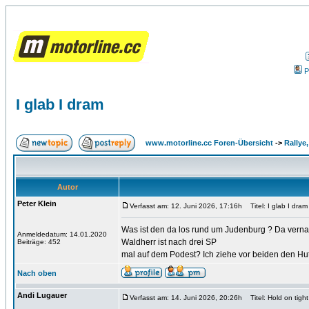
P
I glab I dram
www.motorline.cc Foren-Übersicht
->
Rallye
Autor
Peter Klein
Verfasst am: 12. Juni 2026, 17:16h
Titel: I glab I dram
Was ist den da los rund um Judenburg ? Da verna
Anmeldedatum: 14.01.2020
Waldherr ist nach drei SP
Beiträge: 452
mal auf dem Podest? Ich ziehe vor beiden den Hu
Nach oben
Andi Lugauer
Verfasst am: 14. Juni 2026, 20:26h
Titel: Hold on tigh