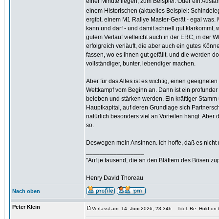
einer Minute liegen, zum Beispiel. Oder ein Ausla
einem Historischen (aktuelles Beispiel: Schindeleg
ergibt, einem M1 Rallye Master-Gerät - egal was. 
kann und darf - und damit schnell gut klarkommt, 
gutem Verlauf vielleicht auch in der ERC, in der
erfolgreich verläuft, die aber auch ein gutes Kön
fassen, wo es ihnen gut gefällt, und die werden 
vollständiger, bunter, lebendiger machen.
Aber für das Alles ist es wichtig, einen geeigneten
Wettkampf vom Beginn an. Dann ist ein profunder
beleben und stärken werden. Ein kräftiger Stamm u
Hauptkapital, auf deren Grundlage sich Partnersc
natürlich besonders viel an Vorteilen hängt. Aber 
so.
Deswegen mein Ansinnen. Ich hoffe, daß es nicht n
_________________
"Auf je tausend, die an den Blättern des Bösen zu
Henry David Thoreau
Nach oben
Peter Klein
Verfasst am: 14. Juni 2026, 23:34h
Titel: Re: Hold on 