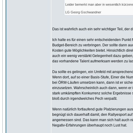
Leider bemerkt man aber in wesentlich kürzerer
LG Georg Gschwandner
Das ist wahrlich auch ein sehr wichtiger Teil, der 
Ich halte es für einen sehr entscheidenden Punkt f
Budget-Bereich zu verbringen. Der sollte dann auc
Kosten gute Möglichkeiten bietet. Hinsichtlich dir
auch ein wenig verstärkt Gelegenheit dazu geben
das vorhandene Talent aufmerksam werden zu lasse
Da sollte es gelingen, ein Umfeld mit ansprechen
Wenn dort, auf so einer Basis-Stufe, Einer die Nu
bei ÖRM-Läufen umsetzen kann, dann ist er sicher
einzusetzen. Wahrscheinlich auch dann, wenn er i
stark umkämpften Konkurrenz solche Ergebnisse sch
bloß durch irgendwelches Pech verpaßt.
Wenn natürlich fortlaufend gute Platzierungen aus
begnügt sich dauerhaft damit, den Rallyesport auf
angemessen sind. Das kann man sich halt auch n
Negativ-Erfahrungen überhaupt noch Lust hat.