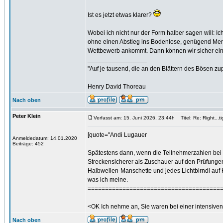
Ist es jetzt etwas klarer?
Wobei ich nicht nur der Form halber sagen will: Ic
ohne einen Abstieg ins Bodenlose, genügend Men
Wettbewerb ankommt. Dann können wir sicher eine
_________________
"Auf je tausend, die an den Blättern des Bösen zu
Henry David Thoreau
Nach oben
Peter Klein
Verfasst am: 15. Juni 2026, 23:44h
Titel: Re: Right...tig
[quote="Andi Lugauer
Anmeldedatum: 14.01.2020
Beiträge: 452
Spätestens dann, wenn die Teilnehmerzahlen bei
Streckensicherer als Zuschauer auf den Prüfungen 
Halbwellen-Manschette und jedes Lichtbirndl auf 
was ich meine.
======================================
<OK Ich nehme an, Sie waren bei einer intensive
Nach oben