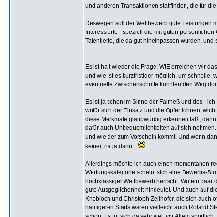
und anderen Transaktionen stattfinden, die für die
Deswegen soll der Wettbewerb gute Leistungen mög
Interessierte - speziell die mit guten persönlich
Talentierte, die da gut hineinpassen würden, un
Es ist halt wieder die Frage: WIE erreichen wir 
und wie ist es kurzfristiger möglich, um schnelle, 
eventuelle Zwischenschritte könnten den Weg dorth
Es ist ja schon im Sinne der Fairneß und des - ic
wofür sich der Einsatz und die Opfer lohnen, wich
diese Merkmale glaubwürdig erkennen läßt, dann 
dafür auch Unbequemlichkeiten auf sich nehmen. E
und wie der zum Vorschein kommt. Und wenn dann vo
keiner, na ja dann...
Allerdings möchte ich auch einen momentanen rech
Wertungskategorie scheint sich eine Bewerbs-Stuf
hochklassiger Wettbewerb herrscht. Wo ein paar d
gute Ausgeglichenheit hindeutet. Und auch auf di
Knobloch und Christoph Zellhofer, die sich auch o
häufigeren Starts wären vielleicht auch Roland St
schon: Es tut sich da sehr viel, vor Allem sportlich