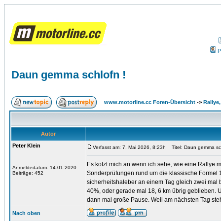
P
Daun gemma schlofn !
www.motorline.cc Foren-Übersicht
->
Rallye
Autor
Peter Klein
Verfasst am: 7. Mai 2026, 8:23h
Titel: Daun gemma sch
Es kotzt mich an wenn ich sehe, wie eine Rallye mi
Anmeldedatum: 14.01.2020
Sonderprüfungen rund um die klassische Formel 1 
Beiträge: 452
sicherheitshaleber an einem Tag gleich zwei mal b
40%, oder gerade mal 18, 6 km übrig geblieben. U
dann mal große Pause. Weil am nächsten Tag ste
Nach oben