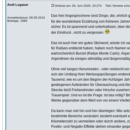
Andi Lugauer
Verfasst am: 28. Juni 2026, 20:27h
Titel: Gemma scho
Das hier Angesprochene sind Dinge, die, ehrlich 
Anmeldedatum: 09.09.2010
Beiträge: 1896
für die wunderbare Erzählung von früheren Jahre
sicher. Es ist spannend und unterhaltsam, über 
der
Eindruck
...nicht zu vergessen.
Das ist auch hier ein gutes Stichwort, würde ich s
für Rallyes entdeckt haben, haben noch Namen wie
wahrscheinlich Burzet (Rallye Monte Carlo). Argan
Argentinien da einiges stilmäßig und längenmäßig
Ohne viel langes Herumreden - oder vielleicht ein 
sich der Umfang ihrer Wertungsprüfungen erstreck
Tausend, wie es um den Beginn der Achtziger Jahre
gestiegenen Aufwänden für Überwachung und Absich
Strecke bloß Freilandrinder oder Hirsche zusehen.
Trauerspiel. Und es ist die Frage: Ist das nötig?
Werke gegenüber dem Wert von vor einem Viertelja
Da kann man viel hin und her überlegen: Wie setz
bestimmte Bereiche verändert, besteht eventuell 
Kilometerzahl zu vermeiden oder durch andere, z
Positiv- und Negativ-Effekte stehen einander geg