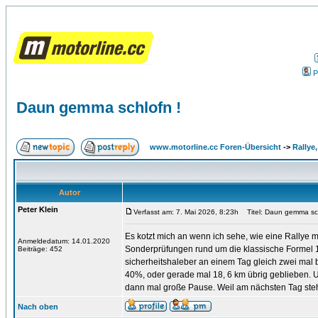
P
Daun gemma schlofn !
www.motorline.cc Foren-Übersicht
->
Rallye
Autor
Peter Klein
Verfasst am: 7. Mai 2026, 8:23h
Titel: Daun gemma sch
Es kotzt mich an wenn ich sehe, wie eine Rallye mi
Anmeldedatum: 14.01.2020
Sonderprüfungen rund um die klassische Formel 1 
Beiträge: 452
sicherheitshaleber an einem Tag gleich zwei mal b
40%, oder gerade mal 18, 6 km übrig geblieben. U
dann mal große Pause. Weil am nächsten Tag ste
Nach oben