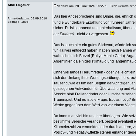
Andi Lugauer
Verfasst am: 28. Juni 2026, 20:27h
Titel: Gemma scho
Das hier Angesprochene sind Dinge, die, ehrlich 
Anmeldedatum: 09.09.2010
Beiträge: 1896
für die wunderbare Erzählung von früheren Jahre
sicher. Es ist spannend und unterhaltsam, über 
der
Eindruck
...nicht zu vergessen.
Das ist auch hier ein gutes Stichwort, würde ich s
für Rallyes entdeckt haben, haben noch Namen wie
wahrscheinlich Burzet (Rallye Monte Carlo). Argan
Argentinien da einiges stilmäßig und längenmäßig
Ohne viel langes Herumreden - oder vielleicht ein 
sich der Umfang ihrer Wertungsprüfungen erstreck
Tausend, wie es um den Beginn der Achtziger Jahre
gestiegenen Aufwänden für Überwachung und Absich
Strecke bloß Freilandrinder oder Hirsche zusehen.
Trauerspiel. Und es ist die Frage: Ist das nötig?
Werke gegenüber dem Wert von vor einem Viertelja
Da kann man viel hin und her überlegen: Wie setz
bestimmte Bereiche verändert, besteht eventuell 
Kilometerzahl zu vermeiden oder durch andere, z
Positiv- und Negativ-Effekte stehen einander geg