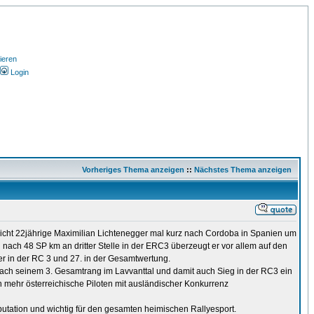
ieren
Login
Vorheriges Thema anzeigen
::
Nächstes Thema anzeigen
 nicht 22jährige Maximilian Lichtenegger mal kurz nach Cordoba in Spanien um
ach 48 SP km an dritter Stelle in der ERC3 überzeugt er vor allem auf den
er in der RC 3 und 27. in der Gesamtwertung.
. Nach seinem 3. Gesamtrang im Lavvanttal und damit auch Sieg in der RC3 ein
h mehr österreichische Piloten mit ausländischer Konkurrenz
tation und wichtig für den gesamten heimischen Rallyesport.