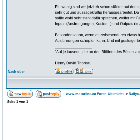
Ein wenig sind wir jetzt eh schon stärker auf dem
sehr gut und aussagekräftig herausgearbeitet. Da
sollte wohl sehr stark dafür sprechen, weiter mit 
Inputs (Anstrengungen, Kosten...) und Outputs (I
Besonders dann, wenn es zwischendurch etwas bess
Ausführungen schöpfen kann. Und mit gesteigerter 
_________________
"Auf je tausend, die an den Blättern des Bösen zu
Henry David Thoreau
Nach oben
www.motorline.cc Foren-Übersicht
->
Rallye
Seite
1
von
1