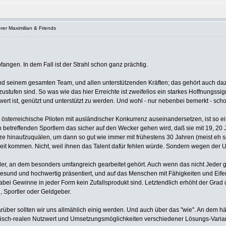
rer Maximilian & Friends
fangen. In dem Fall ist der Strahl schon ganz prächtig.
nd seinem gesamten Team, und allen unterstützenden Kräften; das gehört auch dazu
nzustufen sind. So was wie das hier Erreichte ist zweifellos ein starkes Hoffnungs
 wert ist, genützt und unterstützt zu werden. Und wohl - nur nebenbei bemerkt - scho
terreichische Piloten mit ausländischer Konkurrenz auseinandersetzen, ist so eine
betreffenden Sportlern das sicher auf den Wecker gehen wird, daß sie mit 19, 20 J
 hinaufzuquälen, um dann so gut wie immer mit frühestens 30 Jahren (meist eh sp
weit kommen. Nicht, weil ihnen das Talent dafür fehlen würde. Sondern wegen der
rtler, an dem besonders umfangreich gearbeitet gehört. Auch wenn das nicht Jeder 
esund und hochwertig präsentiert, und auf das Menschen mit Fähigkeiten und Eifer
dabei Gewinne in jeder Form kein Zufallsprodukt sind. Letztendlich erhöht der Grad 
, Sportler oder Geldgeber.
darüber sollten wir uns allmählich einig werden. Und auch über das "wie". An dem hä
tisch-realen Nutzwert und Umsetzungsmöglichkeiten verschiedener Lösungs-Variante