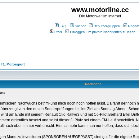
www.motorline.cc
Die Motorwelt im Internet
FAQ
Suchen
Benutzergruppen
Registr
Profil
Einloggen, um private Nachrichten zu lesen
, F1, Motorsport
Nachricht
fung
eimischen Nachwuchs betrifft- und mich doch noch hoffen lässt. Da fährt der noch
überzeugt von den ersten Sonderprüfungen bis ins Ziel am Sonntag Abend. Schon n
wird am Ende mit seinem Renault Clio Rallye3 und mit Co-Pilot Berhard Ettel Dritt
hmern ordentlich besetzt und so ist dieser 3. Platz bei einem EM-Lauf beachtlich
 Luft nach oben immer vorherrscht. Einmal mehr kann man nur hoffen, dass sich doc
ungen Mann zu investieren (SPONSOREN AUFGEPASST) sind gut für die eigene Repu