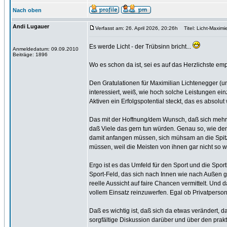
Nach oben
Andi Lugauer
Verfasst am: 26. April 2026, 20:26h
Titel: Licht-Maximie
Es werde Licht - der Trübsinn bricht...
Anmeldedatum: 09.09.2010
Beiträge: 1896
Wo es schon da ist, sei es auf das Herzlichste emp
Den Gratulationen für Maximilian Lichtenegger (u
interessiert, weiß, wie hoch solche Leistungen ei
Aktiven ein Erfolgspotential steckt, das es absolut
Das mit der Hoffnung/dem Wunsch, daß sich mehr ös
daß Viele das gern tun würden. Genau so, wie den 
damit anfangen müssen, sich mühsam an die Spitze
müssen, weil die Meisten von ihnen gar nicht so 
Ergo ist es das Umfeld für den Sport und die Spo
Sport-Feld, das sich nach Innen wie nach Außen g
reelle Aussicht auf faire Chancen vermittelt. Und 
vollem Einsatz reinzuwerfen. Egal ob Privatperson
Daß es wichtig ist, daß sich da etwas verändert, 
sorgfältige Diskussion darüber und über den prak