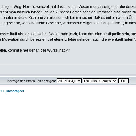
 richtigen Weg. Noir Trawniczek hat das in seiner Zusammenfassung über die derzeit
 sieht man nämlich tatsächlich, daß unsere Besten sehr viel imstande sind, wenn 
Feuereifer in diese Richtung zu arbeiten. Ich bin mir sicher, daß es mit ein wenig Ü
magegewinne, wirtschaftliche Gewinne, verbesserte Allgemein-Perspektive...) in di
er läuft als sonst gewohnt (wie gerade jetzt), kann das eine Kraftquelle sein, a
Motivation durch bereits eingetretene Erfolge gelingen auch die eventuell faden "
pfen, kommt einer der an der Wurzel hackt."
Beiträge der letzten Zeit anzeigen:
, F1, Motorsport