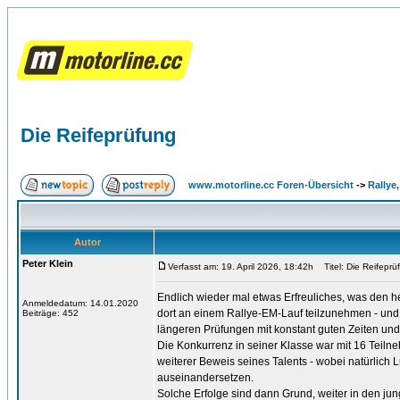
Die Reifeprüfung
www.motorline.cc Foren-Übersicht
->
Rallye
Autor
Peter Klein
Verfasst am: 19. April 2026, 18:42h
Titel: Die Reifeprü
Endlich wieder mal etwas Erfreuliches, was den h
Anmeldedatum: 14.01.2020
dort an einem Rallye-EM-Lauf teilzunehmen - und 
Beiträge: 452
längeren Prüfungen mit konstant guten Zeiten und 
Die Konkurrenz in seiner Klasse war mit 16 Teilne
weiterer Beweis seines Talents - wobei natürlich
auseinandersetzen.
Solche Erfolge sind dann Grund, weiter in den j