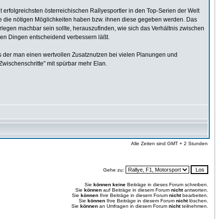
 erfolgreichsten österreichischen Rallyesportler in den Top-Serien der Welt
sie die nötigen Möglichkeiten haben bzw. ihnen diese gegeben werden. Das
berlegen machbar sein sollte, herauszufinden, wie sich das Verhältnis zwischen
esen Dingen entscheidend verbessern läßt.
us der man einen wertvollen Zusatznutzen bei vielen Planungen und
Zwischenschritte" mit spürbar mehr Elan.
Alle Zeiten sind GMT + 2 Stunden
Gehe zu:
Sie
können keine
Beiträge in dieses Forum schreiben.
Sie
können
auf Beiträge in diesem Forum
nicht
antworten.
Sie
können
Ihre Beiträge in diesem Forum
nicht
bearbeiten.
Sie
können
Ihre Beiträge in diesem Forum
nicht
löschen.
Sie
können
an Umfragen in diesem Forum
nicht
teilnehmen.