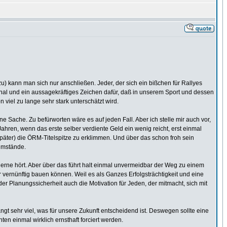
) kann man sich nur anschließen. Jeder, der sich ein bißchen für Rallyes
signal und ein aussagekräftiges Zeichen dafür, daß in unserem Sport und dessen
n viel zu lange sehr stark unterschätzt wird.
 Sache. Zu befürworten wäre es auf jeden Fall. Aber ich stelle mir auch vor,
ahren, wenn das erste selber verdiente Geld ein wenig reicht, erst einmal
äter) die ÖRM-Titelspitze zu erklimmen. Und über das schon froh sein
 Umstände.
gerne hört. Aber über das führt halt einmal unvermeidbar der Weg zu einem
 vernünftig bauen können. Weil es als Ganzes Erfolgsträchtigkeit und eine
der Planungssicherheit auch die Motivation für Jeden, der mitmacht, sich mit
ngt sehr viel, was für unsere Zukunft entscheidend ist. Deswegen sollte eine
n einmal wirklich ernsthaft forciert werden.