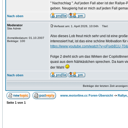
" Nachschlag ". Auf jeden Fall aber ist der Rally
geben. Neugierig hat er mich auf jeden Fall gemac
Nach oben
Moderator
Verfasst am: 1. April 2026, 10:04h
Titel:
Site Admin
Also dieses Lob freut mich sehr und ist eine groß
Anmeldedatum: 01.10.2007
interessiert hat, ist das eine schöne Motivation f
Beiträge: 100
https://www.youtube.com/watch?v=oFsxbB1U-T0&
Folge 2 dreht sich um das Wirken der CopilotInne
quasi aus dem Nähkästchen sprechen. Da kam viel 
der Wahl
Nach oben
Beiträge der letzten Zeit anzeigen
www.motorline.cc Foren-Übersicht
->
Rallye
Seite
1
von
1