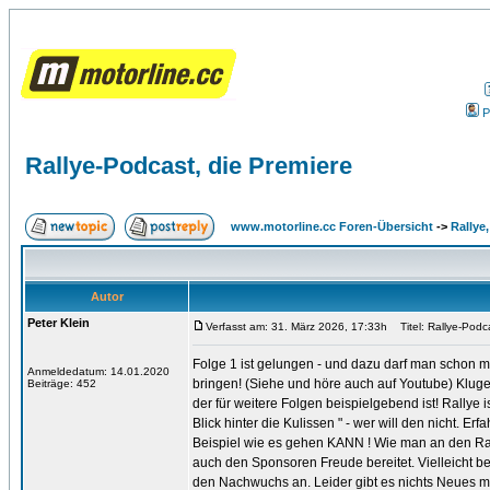
P
Rallye-Podcast, die Premiere
www.motorline.cc Foren-Übersicht
->
Rallye
Autor
Peter Klein
Verfasst am: 31. März 2026, 17:33h
Titel: Rallye-Podca
Folge 1 ist gelungen - und dazu darf man schon m
Anmeldedatum: 14.01.2020
bringen! (Siehe und höre auch auf Youtube) Kluge
Beiträge: 452
der für weitere Folgen beispielgebend ist! Rallye i
Blick hinter die Kulissen " - wer will den nicht. 
Beispiel wie es gehen KANN ! Wie man an den Rall
auch den Sponsoren Freude bereitet. Vielleicht be
den Nachwuchs an. Leider gibt es nichts Neues mit