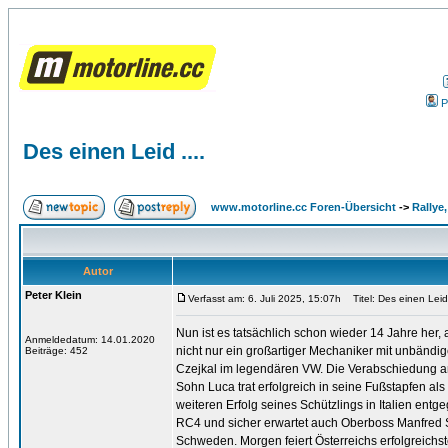
P
Des einen Leid ....
www.motorline.cc Foren-Übersicht
->
Rallye
Autor
Peter Klein
Verfasst am: 6. Juli 2025, 15:07h
Titel: Des einen Leid 
Nun ist es tatsächlich schon wieder 14 Jahre her,
Anmeldedatum: 14.01.2020
nicht nur ein großartiger Mechaniker mit unbändig
Beiträge: 452
Czejkal im legendären VW. Die Verabschiedung a
Sohn Luca trat erfolgreich in seine Fußstapfen als
weiteren Erfolg seines Schützlings in Italien ent
RC4 und sicher erwartet auch Oberboss Manfred
Schweden. Morgen feiert Österreichs erfolgreichst