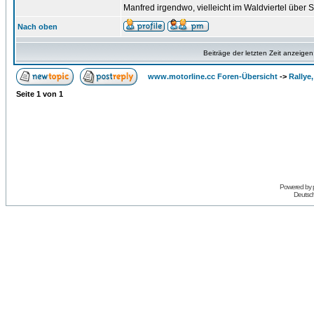
Manfred irgendwo, vielleicht im Waldviertel über Sc
Nach oben
Beiträge der letzten Zeit anzeigen
www.motorline.cc Foren-Übersicht
->
Rallye
Seite
1
von
1
Powered by
Deutsc