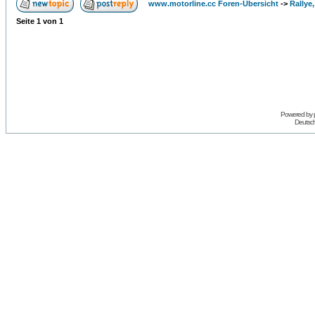
www.motorline.cc Foren-Übersicht
->
Rallye
Seite
1
von
1
Powered by
Deutsc