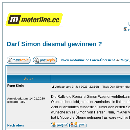
P
Darf Simon diesmal gewinnen ?
www.motorline.cc Foren-Übersicht
->
Rallye
Autor
Peter Klein
Verfasst am: 3. Juli 2025, 22:16h
Titel: Darf Simon di
Die Rally die Roma ist Simon Wagner wohlbekann
Anmeldedatum: 14.01.2020
Österreicher nicht, meint er zumindest. In Italien 
Beiträge: 452
Acht ist absolutes Mindestziel, unter den ersten 
wünsche ich es Simon von Herzen. Nun, im Alter von
hat ). Möge die Übung gelingen ! Es wäre wichtig 
Nach oben