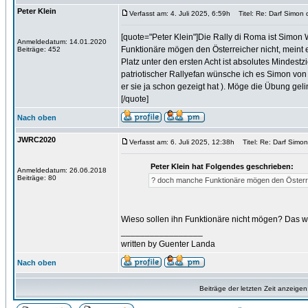
Peter Klein
Verfasst am: 4. Juli 2025, 6:59h
Titel: Re: Darf Simon 
[quote="Peter Klein"]Die Rally di Roma ist Simo
Anmeldedatum: 14.01.2020
Funktionäre mögen den Österreicher nicht, meint er
Beiträge: 452
Platz unter den ersten Acht ist absolutes Mindest
patriotischer Rallyefan wünsche ich es Simon von H
er sie ja schon gezeigt hat ). Möge die Übung gel
[/quote]
Nach oben
JWRC2020
Verfasst am: 6. Juli 2025, 12:38h
Titel: Re: Darf Simo
Peter Klein hat Folgendes geschrieben:
Anmeldedatum: 26.06.2018
Beiträge: 80
? doch manche Funktionäre mögen den Österrei
Wieso sollen ihn Funktionäre nicht mögen? Das wä
_________________
written by Guenter Landa
Nach oben
Beiträge der letzten Zeit anzeigen