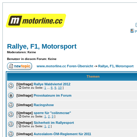
P
Rallye, F1, Motorsport
Moderatoren
: Keine
Benutzer in diesem Forum: Keine
www.motorline.cc Foren-Übersicht
->
Rallye, F1, Motorsport
Themen
[Umfrage]
Rallye Waldviertel 2012
[
Gehe zu Seite:
1
...
8
,
9
,
10
]
[Umfrage]
Provokateure im Forum
[Umfrage]
Racingshow
[Umfrage]
sperre für "colinmcrae"
[
Gehe zu Seite:
1
,
2
,
3
]
[Umfrage]
Sicherheit im Rallyesport
[
Gehe zu Seite:
1
,
2
]
[Umfrage]
Autoslalom-ÖM-Reglement für 2011