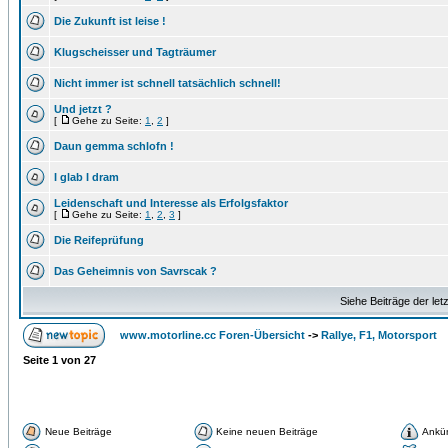
Die Zukunft ist leise !
Klugscheisser und Tagträumer
Nicht immer ist schnell tatsächlich schnell!
Und jetzt ?
[
Gehe zu Seite:
1
,
2
]
Daun gemma schlofn !
I glab I dram
Leidenschaft und Interesse als Erfolgsfaktor
[
Gehe zu Seite:
1
,
2
,
3
]
Die Reifeprüfung
Das Geheimnis von Savrscak ?
Siehe Beiträge der let
www.motorline.cc Foren-Übersicht
->
Rallye, F1, Motorsport
Seite
1
von
27
Neue Beiträge
Keine neuen Beiträge
Ankü