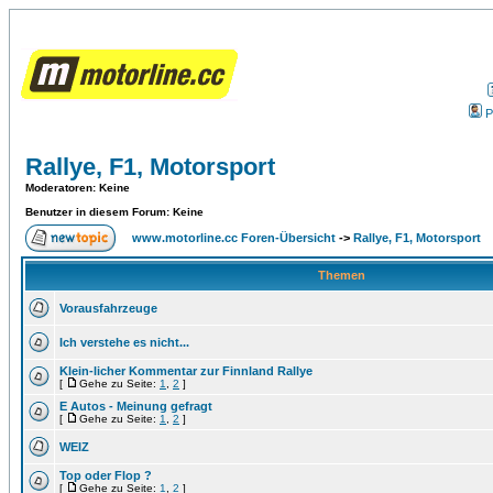
P
Rallye, F1, Motorsport
Moderatoren
: Keine
Benutzer in diesem Forum: Keine
www.motorline.cc Foren-Übersicht
->
Rallye, F1, Motorsport
Themen
Vorausfahrzeuge
Ich verstehe es nicht...
Klein-licher Kommentar zur Finnland Rallye
[
Gehe zu Seite:
1
,
2
]
E Autos - Meinung gefragt
[
Gehe zu Seite:
1
,
2
]
WEIZ
Top oder Flop ?
[
Gehe zu Seite:
1
,
2
]