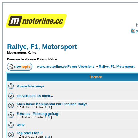
P
Rallye, F1, Motorsport
Moderatoren
: Keine
Benutzer in diesem Forum: Keine
www.motorline.cc Foren-Übersicht
->
Rallye, F1, Motorsport
Themen
Vorausfahrzeuge
Ich verstehe es nicht...
Klein-licher Kommentar zur Finnland Rallye
[
Gehe zu Seite:
1
,
2
]
E Autos - Meinung gefragt
[
Gehe zu Seite:
1
,
2
]
WEIZ
Top oder Flop ?
[
Gehe zu Seite:
1
,
2
]