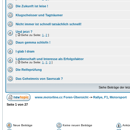
Die Zukunft ist leise !
Klugscheisser und Tagträumer
Nicht immer ist schnell tatsächlich schnell!
Und jetzt ?
[
Gehe zu Seite:
1
,
2
]
Daun gemma schlofn !
I glab I dram
Leidenschaft und Interesse als Erfolgsfaktor
[
Gehe zu Seite:
1
,
2
,
3
]
Die Reifeprüfung
Das Geheimnis von Savrscak ?
Siehe Beiträge der let
www.motorline.cc Foren-Übersicht
->
Rallye, F1, Motorsport
Seite
1
von
27
Neue Beiträge
Keine neuen Beiträge
Ankü