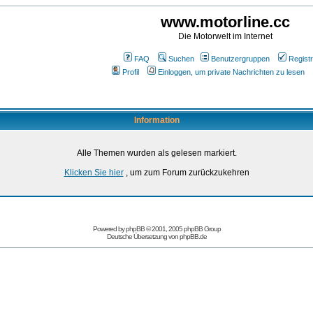
www.motorline.cc
Die Motorwelt im Internet
FAQ
Suchen
Benutzergruppen
Registr
Profil
Einloggen, um private Nachrichten zu lesen
Information
Alle Themen wurden als gelesen markiert.
Klicken Sie hier
, um zum Forum zurückzukehren
Powered by
phpBB
© 2001, 2005 phpBB Group
Deutsche Übersetzung von
phpBB.de