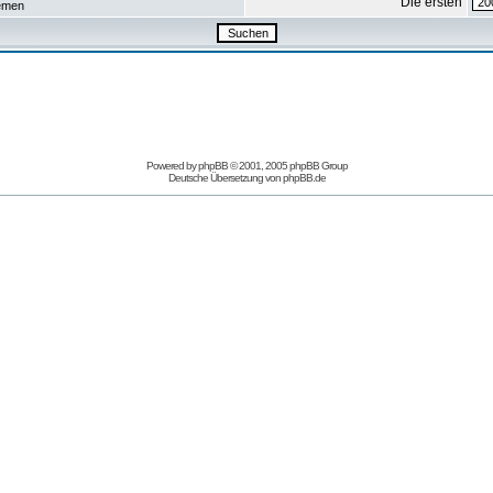
Die ersten
emen
Powered by
phpBB
© 2001, 2005 phpBB Group
Deutsche Übersetzung von
phpBB.de