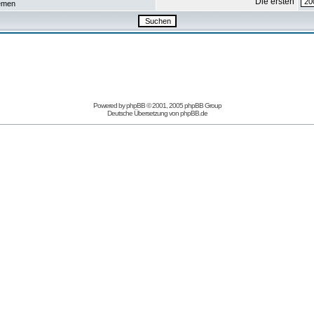
Die ersten
emen
Powered by
phpBB
© 2001, 2005 phpBB Group
Deutsche Übersetzung von
phpBB.de