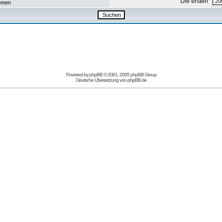
Die ersten
emen
Powered by
phpBB
© 2001, 2005 phpBB Group
Deutsche Übersetzung von
phpBB.de