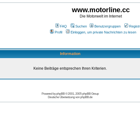
www.motorline.cc
Die Motorwelt im Internet
FAQ
Suchen
Benutzergruppen
Registr
Profil
Einloggen, um private Nachrichten zu lesen
Information
Keine Beiträge entsprechen Ihren Kriterien.
Powered by
phpBB
© 2001, 2005 phpBB Group
Deutsche Übersetzung von
phpBB.de