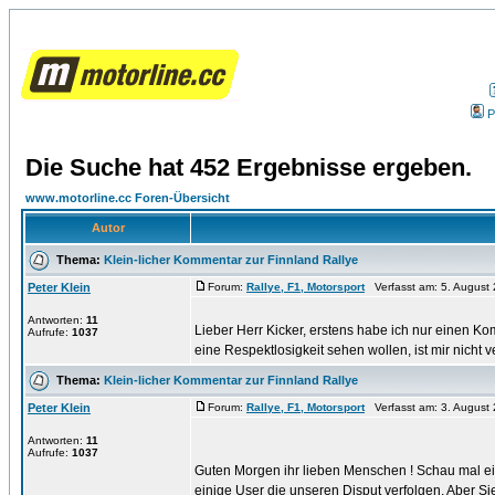
P
Die Suche hat 452 Ergebnisse ergeben.
www.motorline.cc Foren-Übersicht
Autor
Thema:
Klein-licher Kommentar zur Finnland Rallye
Peter Klein
Forum:
Rallye, F1, Motorsport
Verfasst am: 5. August 
Antworten:
11
Lieber Herr Kicker, erstens habe ich nur einen 
Aufrufe:
1037
eine Respektlosigkeit sehen wollen, ist mir nicht ve
Thema:
Klein-licher Kommentar zur Finnland Rallye
Peter Klein
Forum:
Rallye, F1, Motorsport
Verfasst am: 3. August 
Antworten:
11
Aufrufe:
1037
Guten Morgen ihr lieben Menschen ! Schau mal ein
einige User die unseren Disput verfolgen. Aber Sie