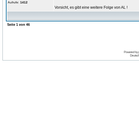
Aufrufe:
1412
Vorsicht, es gibt eine weitere Folge von AL !
Seite
1
von
46
Powered by
Deutsc