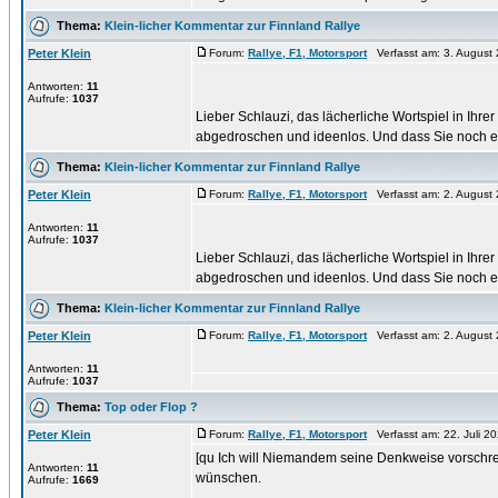
Thema:
Klein-licher Kommentar zur Finnland Rallye
Peter Klein
Forum:
Rallye, F1, Motorsport
Verfasst am: 3. August 
Antworten:
11
Aufrufe:
1037
Lieber Schlauzi, das lächerliche Wortspiel in Ihre
abgedroschen und ideenlos. Und dass Sie noch ei
Thema:
Klein-licher Kommentar zur Finnland Rallye
Peter Klein
Forum:
Rallye, F1, Motorsport
Verfasst am: 2. August 
Antworten:
11
Aufrufe:
1037
Lieber Schlauzi, das lächerliche Wortspiel in Ihre
abgedroschen und ideenlos. Und dass Sie noch ei
Thema:
Klein-licher Kommentar zur Finnland Rallye
Peter Klein
Forum:
Rallye, F1, Motorsport
Verfasst am: 2. August 
Antworten:
11
Aufrufe:
1037
Thema:
Top oder Flop ?
Peter Klein
Forum:
Rallye, F1, Motorsport
Verfasst am: 22. Juli 2
[qu Ich will Niemandem seine Denkweise vorschre
Antworten:
11
wünschen.
Aufrufe:
1669