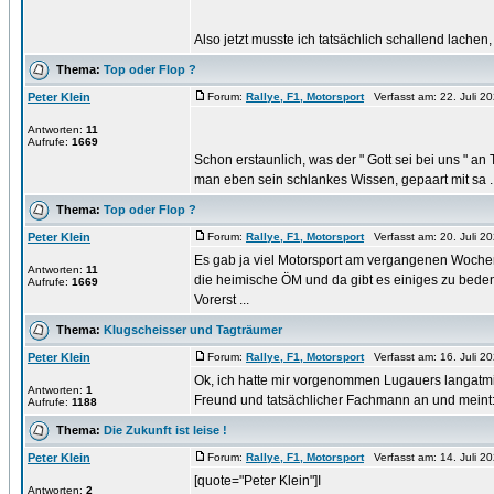
Also jetzt musste ich tatsächlich schallend lachen, 
Thema:
Top oder Flop ?
Peter Klein
Forum:
Rallye, F1, Motorsport
Verfasst am: 22. Juli 20
Antworten:
11
Aufrufe:
1669
Schon erstaunlich, was der " Gott sei bei uns " a
man eben sein schlankes Wissen, gepaart mit sa ..
Thema:
Top oder Flop ?
Peter Klein
Forum:
Rallye, F1, Motorsport
Verfasst am: 20. Juli 2
Es gab ja viel Motorsport am vergangenen Wochene
Antworten:
11
die heimische ÖM und da gibt es einiges zu bede
Aufrufe:
1669
Vorerst ...
Thema:
Klugscheisser und Tagträumer
Peter Klein
Forum:
Rallye, F1, Motorsport
Verfasst am: 16. Juli 20
Ok, ich hatte mir vorgenommen Lugauers langatmi
Antworten:
1
Freund und tatsächlicher Fachmann an und meint: "
Aufrufe:
1188
Thema:
Die Zukunft ist leise !
Peter Klein
Forum:
Rallye, F1, Motorsport
Verfasst am: 14. Juli 2
[quote="Peter Klein"]I
Antworten:
2