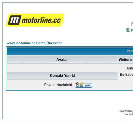
P
www.motorline.cc Foren-Übersicht
Pro
Avatar
Weitere 
Anm
Beiträg
Kontakt Yunrki
Private Nachricht:
Powered by
Deutsc