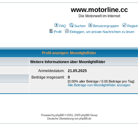
www.motorline.cc
Die Motorwelt im Internet
FAQ
Suchen
Benutzergruppen
Registr
Profil
Einloggen, um private Nachrichten zu lesen
Profil anzeigen: MoonlightRider
Weitere Informationen über MoonlightRider
Anmeldedatum:
21.05.2025
Beiträge insgesamt:
0
[0.00% aller Beiträge / 0.00 Beiträge pro Tag]
Alle Beiträge von MoonlightRider anzeigen
Powered by
phpBB
© 2001, 2005 phpBB Group
Deutsche Übersetzung von
phpBB.de