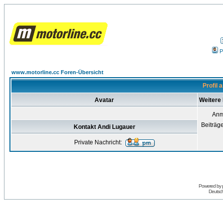
P
www.motorline.cc Foren-Übersicht
Profil 
Avatar
Weitere 
Anm
Beiträg
Kontakt Andi Lugauer
Private Nachricht:
Powered by
Deutsc