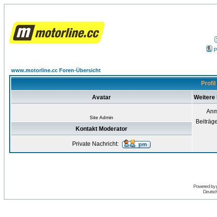
P
www.motorline.cc Foren-Übersicht
Profi
Avatar
Weitere
Anm
Site Admin
Beiträg
Kontakt Moderator
Private Nachricht:
Powered by
Deutsc