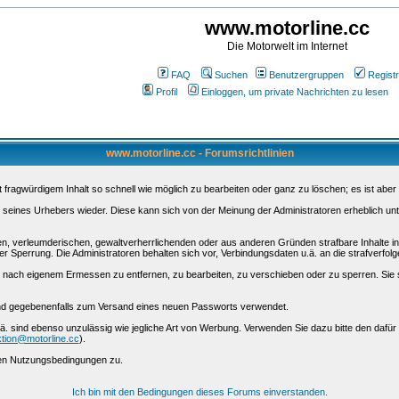
www.motorline.cc
Die Motorwelt im Internet
FAQ
Suchen
Benutzergruppen
Registr
Profil
Einloggen, um private Nachrichten zu lesen
www.motorline.cc - Forumsrichtlinien
ragwürdigem Inhalt so schnell wie möglich zu bearbeiten oder ganz zu löschen; es ist aber 
 seines Urhebers wieder. Diese kann sich von der Meinung der Administratoren erheblich unt
nen, verleumderischen, gewaltverherrlichenden oder aus anderen Gründen strafbare Inhalte i
r Sperrung. Die Administratoren behalten sich vor, Verbindungsdaten u.ä. an die strafverfo
nach eigenem Ermessen zu entfernen, zu bearbeiten, zu verschieben oder zu sperren. Sie 
 und gegebenenfalls zum Versand eines neuen Passworts verwendet.
ä. sind ebenso unzulässig wie jegliche Art von Werbung. Verwenden Sie dazu bitte den dafü
tion@motorline.cc
).
sen Nutzungsbedingungen zu.
Ich bin mit den Bedingungen dieses Forums einverstanden.