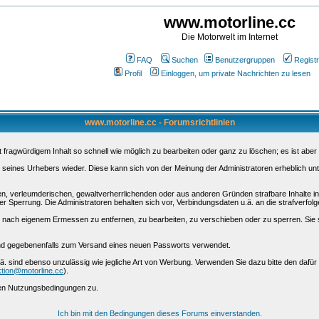
www.motorline.cc
Die Motorwelt im Internet
FAQ
Suchen
Benutzergruppen
Registr
Profil
Einloggen, um private Nachrichten zu lesen
www.motorline.cc - Forumsrichtlinien
ragwürdigem Inhalt so schnell wie möglich zu bearbeiten oder ganz zu löschen; es ist aber 
 seines Urhebers wieder. Diese kann sich von der Meinung der Administratoren erheblich unt
nen, verleumderischen, gewaltverherrlichenden oder aus anderen Gründen strafbare Inhalte i
r Sperrung. Die Administratoren behalten sich vor, Verbindungsdaten u.ä. an die strafverfo
nach eigenem Ermessen zu entfernen, zu bearbeiten, zu verschieben oder zu sperren. Sie 
 und gegebenenfalls zum Versand eines neuen Passworts verwendet.
ä. sind ebenso unzulässig wie jegliche Art von Werbung. Verwenden Sie dazu bitte den dafü
tion@motorline.cc
).
sen Nutzungsbedingungen zu.
Ich bin mit den Bedingungen dieses Forums einverstanden.