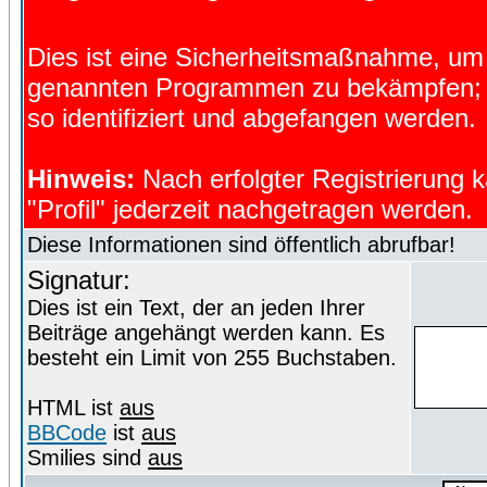
Dies ist eine Sicherheitsmaßnahme, um
genannten Programmen zu bekämpfen; d
so identifiziert und abgefangen werden.
Hinweis:
Nach erfolgter Registrierung 
"Profil" jederzeit nachgetragen werden.
Diese Informationen sind öffentlich abrufbar!
Signatur:
Dies ist ein Text, der an jeden Ihrer
Beiträge angehängt werden kann. Es
besteht ein Limit von 255 Buchstaben.
HTML ist
aus
BBCode
ist
aus
Smilies sind
aus