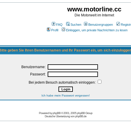
www.motorline.cc
Die Motorwelt im Internet
FAQ
Suchen
Benutzergruppen
Registr
Profil
Einloggen, um private Nachrichten zu lesen
Bitte geben Sie Ihren Benutzernamen und Ihr Passwort ein, um sich einzuloggen
Benutzername:
Passwort:
Bei jedem Besuch automatisch einloggen:
Ich habe mein Passwort vergessen!
Powered by
phpBB
© 2001, 2005 phpBB Group
Deutsche Übersetzung von
phpBB.de