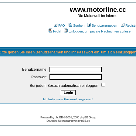
www.motorline.cc
Die Motorwelt im Internet
FAQ
Suchen
Benutzergruppen
Registr
Profil
Einloggen, um private Nachrichten zu lesen
Bitte geben Sie Ihren Benutzernamen und Ihr Passwort ein, um sich einzuloggen
Benutzername:
Passwort:
Bei jedem Besuch automatisch einloggen:
Ich habe mein Passwort vergessen!
Powered by
phpBB
© 2001, 2005 phpBB Group
Deutsche Übersetzung von
phpBB.de