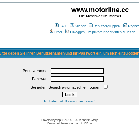
www.motorline.cc
Die Motorwelt im Internet
FAQ
Suchen
Benutzergruppen
Registr
Profil
Einloggen, um private Nachrichten zu lesen
Bitte geben Sie Ihren Benutzernamen und Ihr Passwort ein, um sich einzuloggen
Benutzername:
Passwort:
Bei jedem Besuch automatisch einloggen:
Ich habe mein Passwort vergessen!
Powered by
phpBB
© 2001, 2005 phpBB Group
Deutsche Übersetzung von
phpBB.de