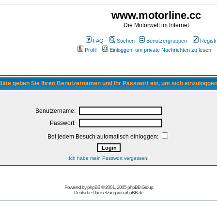
www.motorline.cc
Die Motorwelt im Internet
FAQ
Suchen
Benutzergruppen
Registr
Profil
Einloggen, um private Nachrichten zu lesen
Bitte geben Sie Ihren Benutzernamen und Ihr Passwort ein, um sich einzuloggen
Benutzername:
Passwort:
Bei jedem Besuch automatisch einloggen:
Ich habe mein Passwort vergessen!
Powered by
phpBB
© 2001, 2005 phpBB Group
Deutsche Übersetzung von
phpBB.de