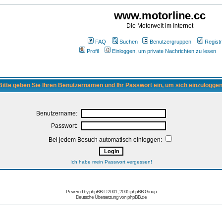
www.motorline.cc
Die Motorwelt im Internet
FAQ
Suchen
Benutzergruppen
Registr
Profil
Einloggen, um private Nachrichten zu lesen
Bitte geben Sie Ihren Benutzernamen und Ihr Passwort ein, um sich einzuloggen
Benutzername:
Passwort:
Bei jedem Besuch automatisch einloggen:
Ich habe mein Passwort vergessen!
Powered by
phpBB
© 2001, 2005 phpBB Group
Deutsche Übersetzung von
phpBB.de