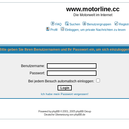
www.motorline.cc
Die Motorwelt im Internet
FAQ
Suchen
Benutzergruppen
Registr
Profil
Einloggen, um private Nachrichten zu lesen
Bitte geben Sie Ihren Benutzernamen und Ihr Passwort ein, um sich einzuloggen
Benutzername:
Passwort:
Bei jedem Besuch automatisch einloggen:
Ich habe mein Passwort vergessen!
Powered by
phpBB
© 2001, 2005 phpBB Group
Deutsche Übersetzung von
phpBB.de