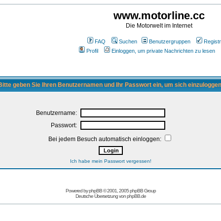
www.motorline.cc
Die Motorwelt im Internet
FAQ
Suchen
Benutzergruppen
Registr
Profil
Einloggen, um private Nachrichten zu lesen
Bitte geben Sie Ihren Benutzernamen und Ihr Passwort ein, um sich einzuloggen
Benutzername:
Passwort:
Bei jedem Besuch automatisch einloggen:
Ich habe mein Passwort vergessen!
Powered by
phpBB
© 2001, 2005 phpBB Group
Deutsche Übersetzung von
phpBB.de