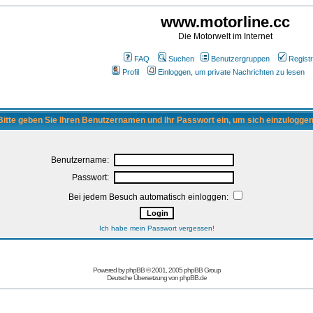
www.motorline.cc
Die Motorwelt im Internet
FAQ
Suchen
Benutzergruppen
Registr
Profil
Einloggen, um private Nachrichten zu lesen
Bitte geben Sie Ihren Benutzernamen und Ihr Passwort ein, um sich einzuloggen
Benutzername:
Passwort:
Bei jedem Besuch automatisch einloggen:
Ich habe mein Passwort vergessen!
Powered by
phpBB
© 2001, 2005 phpBB Group
Deutsche Übersetzung von
phpBB.de