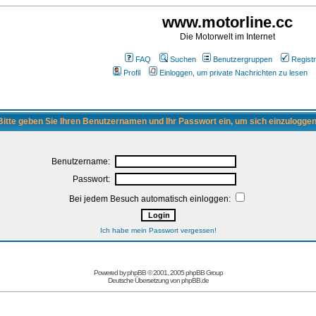
www.motorline.cc
Die Motorwelt im Internet
FAQ
Suchen
Benutzergruppen
Registr
Profil
Einloggen, um private Nachrichten zu lesen
Bitte geben Sie Ihren Benutzernamen und Ihr Passwort ein, um sich einzuloggen
Benutzername:
Passwort:
Bei jedem Besuch automatisch einloggen:
Ich habe mein Passwort vergessen!
Powered by
phpBB
© 2001, 2005 phpBB Group
Deutsche Übersetzung von
phpBB.de