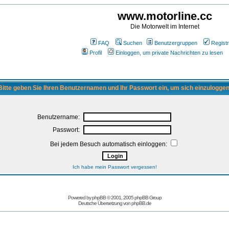
www.motorline.cc
Die Motorwelt im Internet
FAQ
Suchen
Benutzergruppen
Registr
Profil
Einloggen, um private Nachrichten zu lesen
Bitte geben Sie Ihren Benutzernamen und Ihr Passwort ein, um sich einzuloggen
Benutzername:
Passwort:
Bei jedem Besuch automatisch einloggen:
Ich habe mein Passwort vergessen!
Powered by
phpBB
© 2001, 2005 phpBB Group
Deutsche Übersetzung von
phpBB.de