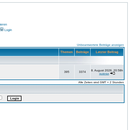
ieren
Login
Unbeantwortete Beiträge anzeigen
Themen
Beiträge
Letzter Beitrag
8. August 2026, 20:58h
395
3374
quierax
Alle Zeiten sind GMT + 2 Stunden