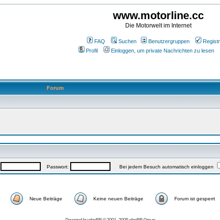
www.motorline.cc
Die Motorwelt im Internet
FAQ
Suchen
Benutzergruppen
Registr
Profil
Einloggen, um private Nachrichten zu lesen
Forum
:
Passwort:
Bei jedem Besuch automatisch einloggen
Neue Beiträge
Keine neuen Beiträge
Forum ist gesperrt
Powered by
phpBB
© 2001, 2005 phpBB Group