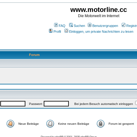
www.motorline.cc
Die Motorwelt im Internet
FAQ
Suchen
Benutzergruppen
Registr
Profil
Einloggen, um private Nachrichten zu lesen
Forum
:
Passwort:
Bei jedem Besuch automatisch einloggen
Neue Beiträge
Keine neuen Beiträge
Forum ist gesperrt
Powered by
phpBB
© 2001, 2005 phpBB Group