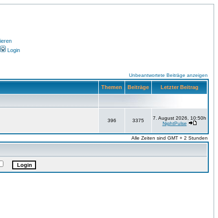
ieren
Login
Unbeantwortete Beiträge anzeigen
Themen
Beiträge
Letzter Beitrag
7. August 2026, 10:50h
396
3375
NightPulse
Alle Zeiten sind GMT + 2 Stunden