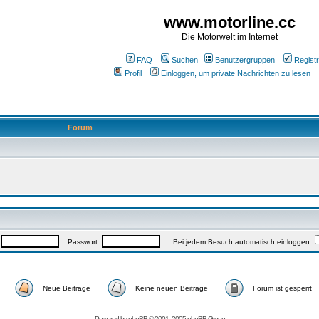
www.motorline.cc
Die Motorwelt im Internet
FAQ
Suchen
Benutzergruppen
Registr
Profil
Einloggen, um private Nachrichten zu lesen
Forum
:
Passwort:
Bei jedem Besuch automatisch einloggen
Neue Beiträge
Keine neuen Beiträge
Forum ist gesperrt
Powered by
phpBB
© 2001, 2005 phpBB Group