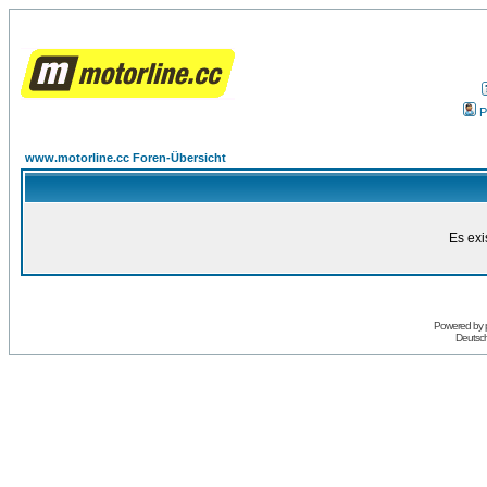
P
www.motorline.cc Foren-Übersicht
Es exi
Powered by
Deutsc