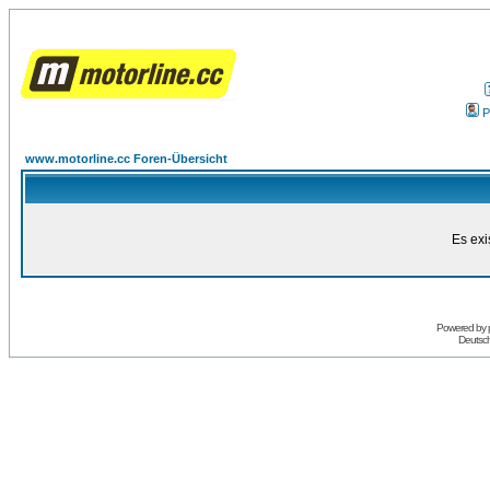
P
www.motorline.cc Foren-Übersicht
Es exi
Powered by
Deutsc