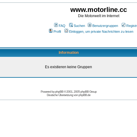
www.motorline.cc
Die Motorwelt im Internet
FAQ
Suchen
Benutzergruppen
Registr
Profil
Einloggen, um private Nachrichten zu lesen
Information
Es existieren keine Gruppen
Powered by
phpBB
© 2001, 2005 phpBB Group
Deutsche Übersetzung von
phpBB.de