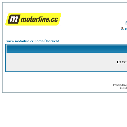
P
www.motorline.cc Foren-Übersicht
Es exi
Powered by
Deutsc