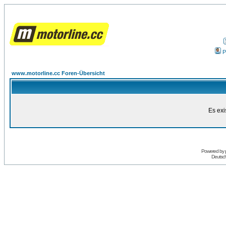
P
www.motorline.cc Foren-Übersicht
Es exi
Powered by
Deutsc