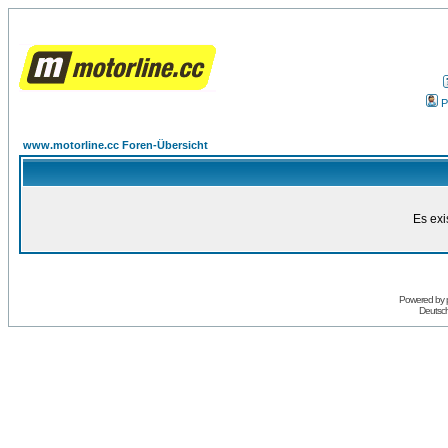
P
www.motorline.cc Foren-Übersicht
Es exi
Powered by
Deutsc