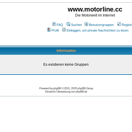
www.motorline.cc
Die Motorwelt im Internet
FAQ
Suchen
Benutzergruppen
Registr
Profil
Einloggen, um private Nachrichten zu lesen
Information
Es existieren keine Gruppen
Powered by
phpBB
© 2001, 2005 phpBB Group
Deutsche Übersetzung von
phpBB.de